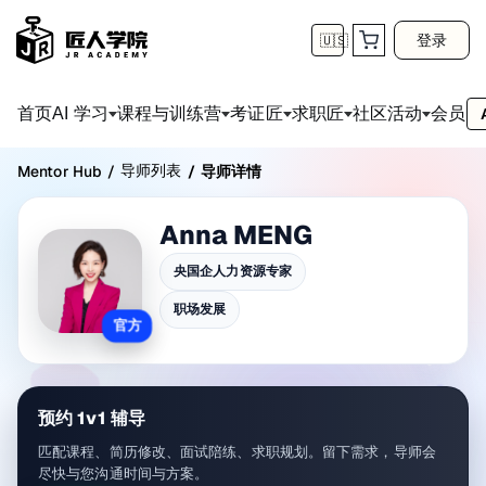
登录
🇺🇸
首页
会员
AI 学习
课程与训练营
考证匠
求职匠
社区活动
导师列表
Mentor Hub
/
/
导师详情
Anna MENG
央国企人力资源专家
职场发展
官方
预约 1v1 辅导
匹配课程、简历修改、面试陪练、求职规划。留下需求，导师会
尽快与您沟通时间与方案。