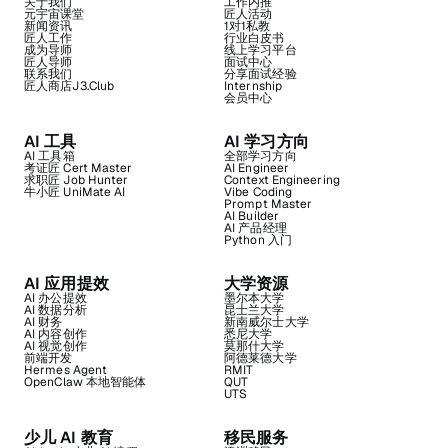
关于我们
工作内推
元宇宙课堂
匠人活动
新闻资讯
1对1私教
匠人工作
行业白皮书
成为导师
线上学习平台
匠人导师
面试中心
联系我们
分享面试经验
匠人商店J3.Club
Internship
会员中心
AI 工具
AI 学习方向
AI 工具箱
全部学习方向
考证匠 Cert Master
AI Engineer
求职匠 Job Hunter
Context Engineering
牛小匠 UniMate AI
Vibe Coding
Prompt Master
AI Builder
AI 产品经理
Python 入门
AI 应用提效
大学资源
AI 办公提效
墨尔本大学
AI 数据分析
昆士兰大学
AI 财务
新南威尔士大学
AI 内容创作
悉尼大学
AI 视觉创作
莫那什大学
前端开发
阿德莱德大学
Hermes Agent
RMIT
OpenClaw 本地智能体
QUT
UTS
少儿 AI 教育
移民服务