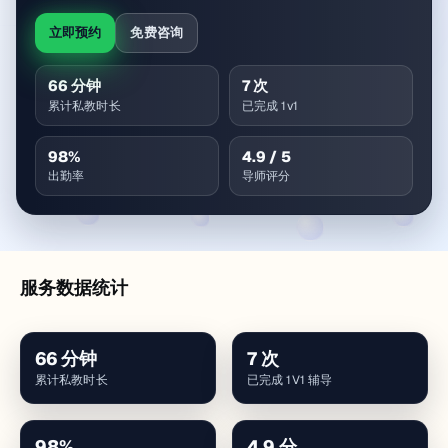
立即预约
免费咨询
66
分钟
7
次
累计私教时长
已完成 1v1
98
%
4.9
/ 5
出勤率
导师评分
服务数据统计
66
分钟
7
次
累计私教时长
已完成 1V1 辅导
98
%
4.9
分