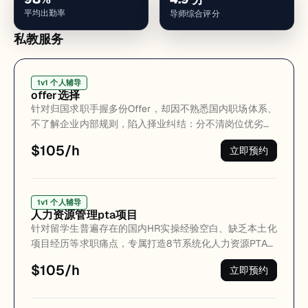
平均出勤率
导师综合评分
私教服务
1v1 个人辅导
offer选择
针对归国求职手握多份Offer，却因不熟悉国内职场体系、
不了解企业内部规则，陷入择业纠结：分不清岗位优劣、
看不懂长期发展差距、仅凭薪资表面判断、担心选错赛道
$105/h
立即预约
限制未来发展。 摒弃单一的薪资对比，从岗位适配度、长
期发展空间、企业稳定性、薪酬增长梯度、行业发展趋
势、个人职业价值观六大核心维度全面拆解分析。深度解
读各大央国企岗位权责、内部晋升机制、隐形福利体系、
1v1 个人辅导
人力资源管理pta项目
赛道红利与行业前景，结合学员留学背景、职业诉求与长
针对留学生普遍存在的国内HR实操经验空白、缺乏本土化
期规划，精准规避择业误区，筛选出适配度最高、成长性
项目经历等求职痛点，专属打造8节系统化人力资源PTA实
最强、稳定性最优的优质Offer，助力锁定长期可持续的职
训项目，全覆盖人力资源六大核心模块+三支柱体系，涵
业发展路径。
$105/h
立即预约
盖人力资源规划、企业招聘、员工培训、绩效考核、薪酬
福利、员工关系、企业文化搭建等全套核心内容，完全对
标央国企人力资源岗位真实工作内容与用人标准。 课程全