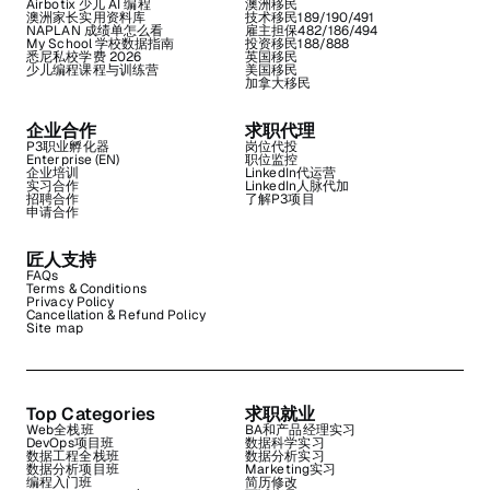
Airbotix 少儿 AI 编程
澳洲移民
澳洲家长实用资料库
技术移民189/190/491
NAPLAN 成绩单怎么看
雇主担保482/186/494
My School 学校数据指南
投资移民188/888
悉尼私校学费 2026
英国移民
少儿编程课程与训练营
美国移民
加拿大移民
企业合作
求职代理
P3职业孵化器
岗位代投
Enterprise (EN)
职位监控
企业培训
LinkedIn代运营
实习合作
LinkedIn人脉代加
招聘合作
了解P3项目
申请合作
匠人支持
FAQs
Terms & Conditions
Privacy Policy
Cancellation & Refund Policy
Site map
Top Categories
求职就业
Web全栈班
BA和产品经理实习
DevOps项目班
数据科学实习
数据工程全栈班
数据分析实习
数据分析项目班
Marketing实习
编程入门班
简历修改