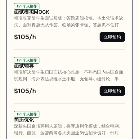
程干货实操、循序渐进，摒弃纯理论教学，带领留学生沉
1v1 个人辅导
面试模拟MOCK
浸式吃透国内本土化HR工作逻辑，补齐海外学历与国内职
精准攻克留学生面试短板：答题逻辑松散、本土化话术缺
场适配缺口。实训末期独立输出完整可落地的人力资源管
失、面对真题无从作答、临场紧张卡顿、答题抓不住打分
理专属方案，全程指导打磨项目成果，助力学员收获高含
重点等问题。区别于普通模拟练习，全程采用央国企历年
金量实战项目经历，可直接写入简历、标注为项目经理核
$105/h
立即预约
原版真题演练精讲，贴合电网、银行、能源、运营商等主
心经历，快速丰富求职背书，精准适配央国企人力资源、
流赛道面试考题，高度还原真实面试场景与考核标准。 每
综合行政等岗位招聘需求，大幅提升归国求职核心竞争
道真题均配套专属标准答案逐字稿，结合留学生海外专业
力。
背景、个人经历、求职岗位进行个性化改写打磨，拒绝通
1v1 个人辅导
面试辅导
用模板、千人千稿。老师逐题拆解面试打分底层逻辑，精
精准解决留学生归国面试核心难题：不熟悉国内央国企面
讲答题框架、高分话术、避坑要点，同时开展全流程全真
试规则、海外表达思维水土不服、无领导小组讨论、半结
MOCK带练，纠正海外思维表达偏差、优化临场状态。学
构化面试无从发力、AI面试频频失分、专业面答题无框架
员可直接背诵复用定制逐字稿，快速形成标准化高分答题
$105/h
立即预约
等常见痛点。 深度吃透国家电网、银行、能源、运营商等
体系，稳稳拿捏面试得分点，高效提升应试能力，轻松拿
各类央国企面试底层打分逻辑，覆盖AI初面、一二三面、
下央国企面试、斩获优质offer。
专业面、无领导小组讨论等全场景面试形式。摒弃通用答
题模板，结合留学生海外专业背景、个人经历定制专属答
1v1 个人辅导
简历优化
题思路，针对性修正答题误区、优化表达逻辑、打磨临场
深耕央国企招聘用人逻辑，摒弃通用化模板，结合电网、
状态。通过全真实战带练，帮留学生快速适配国内体制内
银行、能源、运营商等各大央国企岗位招录偏好，针对性
面试节奏，跳出海外应试思维短板，精准拿捏面试得分