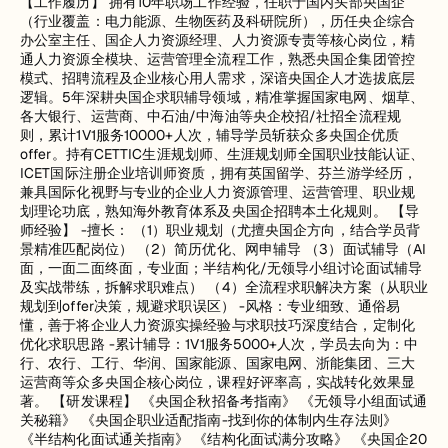
【工作履历】 拥有10年职场工作经验，任职于国内头部央国企
（行业覆盖：电力能源、生物医药及科研院所），历任央企综合
办公室主任、国企人力资源经理、人力资源专责等核心岗位，精
通人力资源全模块、运营管理全流程工作，熟悉央国企集团管控
模式、招聘流程及企业核心用人需求，深谙央国企人才选拔底层
逻辑。5年深耕央国企求职辅导领域，精准掌握国家电网、烟草、
各大银行、运营商、中石油/中海油等央企校招/社招全流程规
则，累计1V1服务10000+人次，辅导学员斩获众多央国企优质
offer。持有CETTIC生涯规划师、生涯规划师全国职业技能认证、
ICET国际注册企业培训师资质，拥有英国留学、芬兰游学经历，
兼具国际化视野与专业的企业人力资源管理、运营管理、职业规
划理论功底，熟知海外教育体系及央国企招聘本土化规则。 【导
师经验】 -擅长： （1）职业规划（尤擅央国企方向，结合学员背
景精准匹配岗位） （2）简历优化、网申辅导 （3）面试辅导（AI
面，一面二面终面，专业面；半结构化/无领导小组讨论面试辅导
及实战带练，拆解求职难点） （4）全流程求职解决方案（从职业
规划到offer决策，规避求职误区） -风格：专业细致、通俗易
懂，善于将企业人力资源实操经验与求职技巧深度结合，定制化
优化求职思路 -累计辅导：1V1服务5000+人次，学员去向为：中
行、农行、工行、华润、国家能源、国家电网、浙能集团、三大
运营商等众多央国企核心岗位，课程好评率高，实战转化效果显
著。 【研发课程】 《央国企秋招备考指南》 《无领导小组面试通
关秘籍》 《央国企职业适配指南-找到你的体制内生存法则》
《半结构化面试通关指南》 《结构化面试满分攻略》 《央国企20