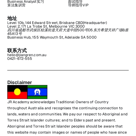
Business Analyst实习
面试指导
算法集训营
导师指导VIP
地址
Level 10b, 144 Edward Street, Brisbane CBD(Headquarter)
Level 2, 171 La Trobe St, Melbourne VIC 3000
四川省成都市武侯区桂溪街道天府大道中段500号D5东方希望天祥广场B座
45A13号
Business Hub, 155 Waymouth St, Adelaide SA 5000
联系方式
hello@jiangren.com.au
0421-672-555
Disclaimer
JR Academy acknowledges Traditional Owners of Country
throughout Australia and recognises the continuing connection to
lands, waters and communities. We pay our respect to Aboriginal and
Torres Strait Islander cultures; and to Elders past and present.
Aboriginal and Torres Strait Islander peoples should be aware that
this website may contain images or names of people who have since