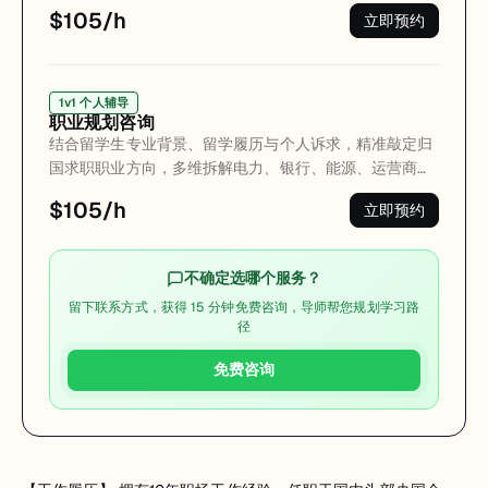
打磨留学生学术背景、海外项目、实习经历。精准提炼核
点，全方位提升面试竞争力，顺利斩获央国企优质offer。
$105/h
立即预约
心竞争力，把海外学历优势、国际化视野与岗位需求深度
绑定，剔除无效内容、规避求职雷区，打造适配国内央国
企校招、网申规则的定制化简历，大幅提升网申通过率与
简历初审通过率，让留学生履历高效适配国内优质体制内
1v1 个人辅导
职业规划咨询
岗位。
结合留学生专业背景、留学履历与个人诉求，精准敲定归
国求职职业方向，多维拆解电力、银行、能源、运营商等
央企赛道，科学完成岗位匹配研判，量身定制适配留学生
$105/h
立即预约
的归国从业发展路径，避开求职偏差，高效锁定优质央国
企就业赛道。
不确定选哪个服务？
留下联系方式，获得 15 分钟免费咨询，导师帮您规划学习路
径
免费咨询