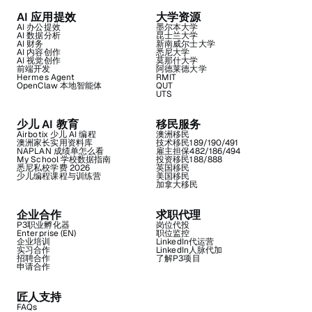
AI 应用提效
大学资源
AI 办公提效
墨尔本大学
AI 数据分析
昆士兰大学
AI 财务
新南威尔士大学
AI 内容创作
悉尼大学
AI 视觉创作
莫那什大学
前端开发
阿德莱德大学
Hermes Agent
RMIT
OpenClaw 本地智能体
QUT
UTS
少儿 AI 教育
移民服务
Airbotix 少儿 AI 编程
澳洲移民
澳洲家长实用资料库
技术移民189/190/491
NAPLAN 成绩单怎么看
雇主担保482/186/494
My School 学校数据指南
投资移民188/888
悉尼私校学费 2026
英国移民
少儿编程课程与训练营
美国移民
加拿大移民
企业合作
求职代理
P3职业孵化器
岗位代投
Enterprise (EN)
职位监控
企业培训
LinkedIn代运营
实习合作
LinkedIn人脉代加
招聘合作
了解P3项目
申请合作
匠人支持
FAQs