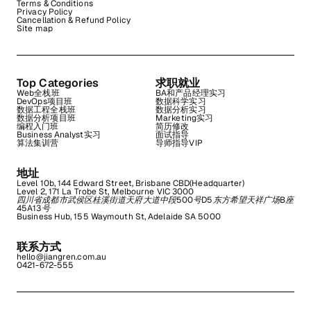
Terms & Conditions
Privacy Policy
Cancellation & Refund Policy
Site map
Top Categories
求职就业
Web全栈班
BA和产品经理实习
DevOps项目班
数据科学实习
数据工程全栈班
数据分析实习
数据分析项目班
Marketing实习
编程入门班
简历修改
Business Analyst实习
面试指导
算法集训营
导师指导VIP
地址
Level 10b, 144 Edward Street, Brisbane CBD(Headquarter)
Level 2, 171 La Trobe St, Melbourne VIC 3000
四川省成都市武侯区桂溪街道天府大道中段500号D5东方希望天祥广场B座
45A13号
Business Hub, 155 Waymouth St, Adelaide SA 5000
联系方式
hello@jiangren.com.au
0421-672-555