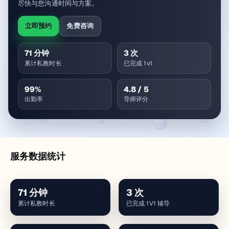
尽快与您沟通时间与方案。
立即预约
免费咨询
71
分钟
3
次
累计私教时长
已完成 1v1
99
%
4.8
/ 5
出勤率
导师评分
服务数据统计
71
分钟
3
次
累计私教时长
已完成 1V1 辅导