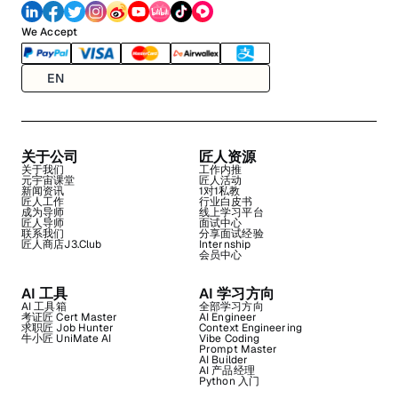
We Accept
EN
关于公司
匠人资源
关于我们
工作内推
元宇宙课堂
匠人活动
新闻资讯
1对1私教
匠人工作
行业白皮书
成为导师
线上学习平台
匠人导师
面试中心
联系我们
分享面试经验
匠人商店J3.Club
Internship
会员中心
AI 工具
AI 学习方向
AI 工具箱
全部学习方向
考证匠 Cert Master
AI Engineer
求职匠 Job Hunter
Context Engineering
牛小匠 UniMate AI
Vibe Coding
Prompt Master
AI Builder
AI 产品经理
Python 入门