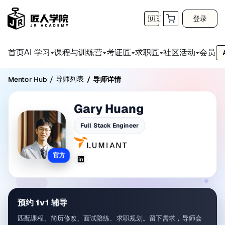
登录
🇺🇸
首页
会员
AI 学习
课程与训练营
考证匠
求职匠
社区活动
导师列表
Mentor Hub
/
/
导师详情
Gary Huang
Full Stack Engineer
官方
预约 1v1 辅导
匹配课程、简历修改、面试陪练、求职规划。留下需求，导师会