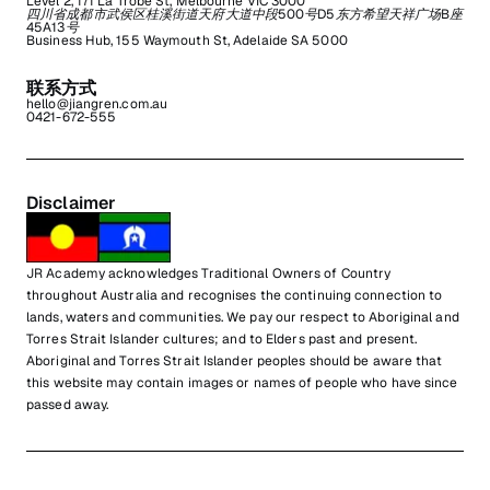
Level 2, 171 La Trobe St, Melbourne VIC 3000
四川省成都市武侯区桂溪街道天府大道中段500号D5东方希望天祥广场B座
45A13号
Business Hub, 155 Waymouth St, Adelaide SA 5000
联系方式
hello@jiangren.com.au
0421-672-555
Disclaimer
JR Academy acknowledges Traditional Owners of Country
throughout Australia and recognises the continuing connection to
lands, waters and communities. We pay our respect to Aboriginal and
Torres Strait Islander cultures; and to Elders past and present.
Aboriginal and Torres Strait Islander peoples should be aware that
this website may contain images or names of people who have since
passed away.