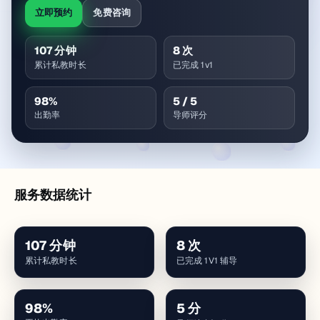
立即预约
免费咨询
107
分钟
8
次
累计私教时长
已完成 1v1
98
%
5
/ 5
出勤率
导师评分
服务数据统计
107
分钟
8
次
累计私教时长
已完成 1V1 辅导
98
%
5
分