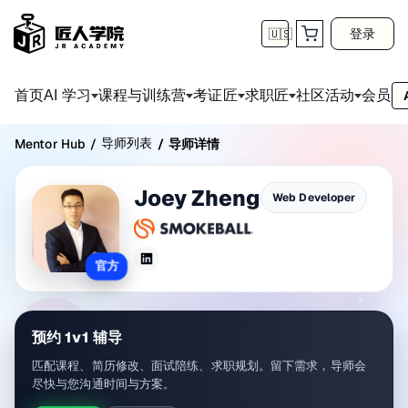
登录
🇺🇸
首页
会员
AI 学习
课程与训练营
考证匠
求职匠
社区活动
导师列表
Mentor Hub
/
/
导师详情
Joey Zheng
Web Developer
官方
预约 1v1 辅导
匹配课程、简历修改、面试陪练、求职规划。留下需求，导师会
尽快与您沟通时间与方案。