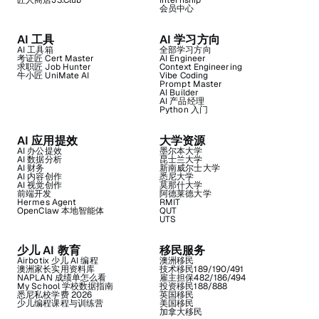
匠人商店J3.Club
Internship
会员中心
AI 工具
AI 学习方向
AI 工具箱
全部学习方向
考证匠 Cert Master
AI Engineer
求职匠 Job Hunter
Context Engineering
牛小匠 UniMate AI
Vibe Coding
Prompt Master
AI Builder
AI 产品经理
Python 入门
AI 应用提效
大学资源
AI 办公提效
墨尔本大学
AI 数据分析
昆士兰大学
AI 财务
新南威尔士大学
AI 内容创作
悉尼大学
AI 视觉创作
莫那什大学
前端开发
阿德莱德大学
Hermes Agent
RMIT
OpenClaw 本地智能体
QUT
UTS
少儿 AI 教育
移民服务
Airbotix 少儿 AI 编程
澳洲移民
澳洲家长实用资料库
技术移民189/190/491
NAPLAN 成绩单怎么看
雇主担保482/186/494
My School 学校数据指南
投资移民188/888
悉尼私校学费 2026
英国移民
少儿编程课程与训练营
美国移民
加拿大移民