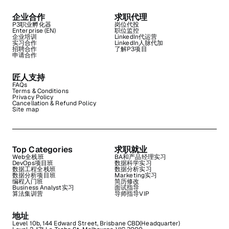
企业合作
求职代理
P3职业孵化器
岗位代投
Enterprise (EN)
职位监控
企业培训
LinkedIn代运营
实习合作
LinkedIn人脉代加
招聘合作
了解P3项目
申请合作
匠人支持
FAQs
Terms & Conditions
Privacy Policy
Cancellation & Refund Policy
Site map
Top Categories
求职就业
Web全栈班
BA和产品经理实习
DevOps项目班
数据科学实习
数据工程全栈班
数据分析实习
数据分析项目班
Marketing实习
编程入门班
简历修改
Business Analyst实习
面试指导
算法集训营
导师指导VIP
地址
Level 10b, 144 Edward Street, Brisbane CBD(Headquarter)