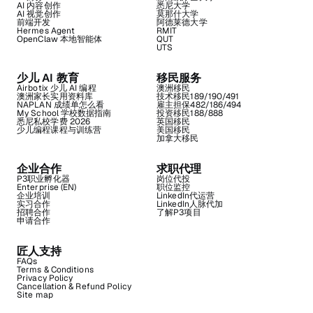
AI 内容创作
悉尼大学
AI 视觉创作
莫那什大学
前端开发
阿德莱德大学
Hermes Agent
RMIT
OpenClaw 本地智能体
QUT
UTS
少儿 AI 教育
移民服务
Airbotix 少儿 AI 编程
澳洲移民
澳洲家长实用资料库
技术移民189/190/491
NAPLAN 成绩单怎么看
雇主担保482/186/494
My School 学校数据指南
投资移民188/888
悉尼私校学费 2026
英国移民
少儿编程课程与训练营
美国移民
加拿大移民
企业合作
求职代理
P3职业孵化器
岗位代投
Enterprise (EN)
职位监控
企业培训
LinkedIn代运营
实习合作
LinkedIn人脉代加
招聘合作
了解P3项目
申请合作
匠人支持
FAQs
Terms & Conditions
Privacy Policy
Cancellation & Refund Policy
Site map