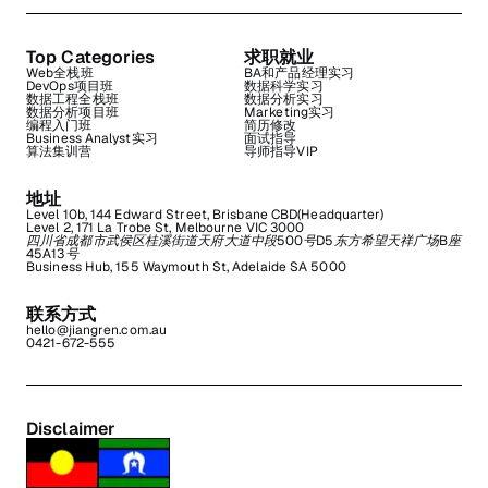
Top Categories
求职就业
Web全栈班
BA和产品经理实习
DevOps项目班
数据科学实习
数据工程全栈班
数据分析实习
数据分析项目班
Marketing实习
编程入门班
简历修改
Business Analyst实习
面试指导
算法集训营
导师指导VIP
地址
Level 10b, 144 Edward Street, Brisbane CBD(Headquarter)
Level 2, 171 La Trobe St, Melbourne VIC 3000
四川省成都市武侯区桂溪街道天府大道中段500号D5东方希望天祥广场B座
45A13号
Business Hub, 155 Waymouth St, Adelaide SA 5000
联系方式
hello@jiangren.com.au
0421-672-555
Disclaimer