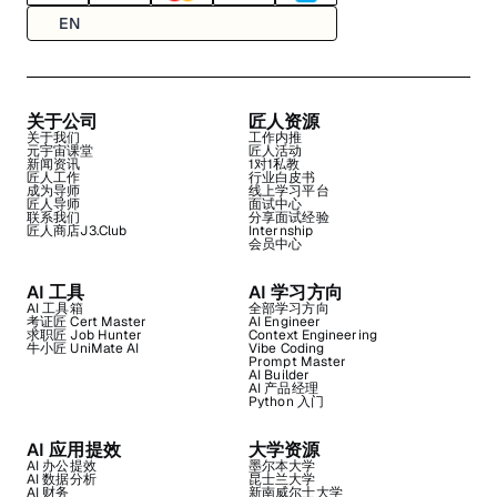
EN
关于公司
匠人资源
关于我们
工作内推
元宇宙课堂
匠人活动
新闻资讯
1对1私教
匠人工作
行业白皮书
成为导师
线上学习平台
匠人导师
面试中心
联系我们
分享面试经验
匠人商店J3.Club
Internship
会员中心
AI 工具
AI 学习方向
AI 工具箱
全部学习方向
考证匠 Cert Master
AI Engineer
求职匠 Job Hunter
Context Engineering
牛小匠 UniMate AI
Vibe Coding
Prompt Master
AI Builder
AI 产品经理
Python 入门
AI 应用提效
大学资源
AI 办公提效
墨尔本大学
AI 数据分析
昆士兰大学
AI 财务
新南威尔士大学