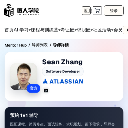
登录
🇺🇸
首页
会员
AI 学习
课程与训练营
考证匠
求职匠
社区活动
导师列表
Mentor Hub
/
/
导师详情
Sean Zhang
Software Developer
官方
预约 1v1 辅导
匹配课程、简历修改、面试陪练、求职规划。留下需求，导师会