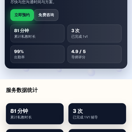
尽快与您沟通时间与方案。
立即预约
免费咨询
81
分钟
3
次
累计私教时长
已完成 1v1
99
%
4.9
/ 5
出勤率
导师评分
服务数据统计
81
分钟
3
次
累计私教时长
已完成 1V1 辅导