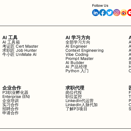
Follow Us
AI 工具
AI 学习方向
AI 工具箱
全部学习方向
考证匠 Cert Master
AI Engineer
求职匠 Job Hunter
Context Engineering
牛小匠 UniMate AI
Vibe Coding
Prompt Master
AI Builder
AI 产品经理
H
Python 入门
企业合作
求职代理
P3职业孵化器
岗位代投
Enterprise (EN)
职位监控
T
企业培训
LinkedIn代运营
P
实习合作
LinkedIn人脉代加
C
招聘合作
了解P3项目
S
申请合作