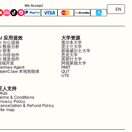
We Accept
EN
AI 应用提效
大学资源
AI 办公提效
墨尔本大学
AI 数据分析
昆士兰大学
AI 财务
新南威尔士大学
AI 内容创作
悉尼大学
AI 视觉创作
莫那什大学
前端开发
阿德莱德大学
ermes Agent
RMIT
OpenClaw 本地智能体
QUT
UTS
匠人支持
FAQs
erms & Conditions
rivacy Policy
ancellation & Refund Policy
ite map