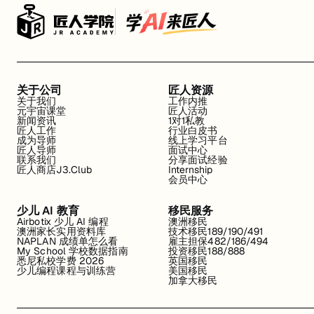
关于公司
匠人资源
关于我们
工作内推
元宇宙课堂
匠人活动
新闻资讯
1对1私教
匠人工作
行业白皮书
成为导师
线上学习平台
匠人导师
面试中心
联系我们
分享面试经验
匠人商店J3.Club
Internship
会员中心
少儿 AI 教育
移民服务
Airbotix 少儿 AI 编程
澳洲移民
澳洲家长实用资料库
技术移民189/190/491
NAPLAN 成绩单怎么看
雇主担保482/186/494
My School 学校数据指南
投资移民188/888
悉尼私校学费 2026
英国移民
少儿编程课程与训练营
美国移民
加拿大移民