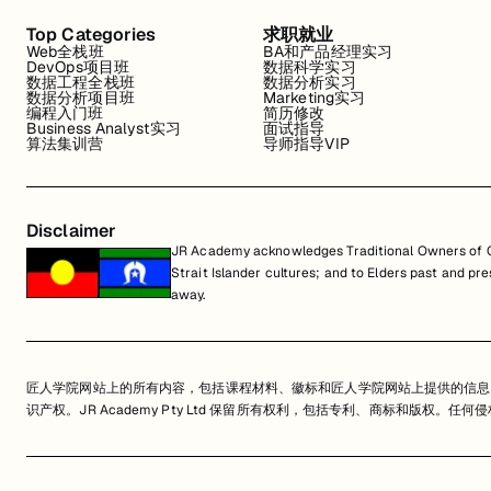
Top Categories
求职就业
Web全栈班
BA和产品经理实习
DevOps项目班
数据科学实习
数据工程全栈班
数据分析实习
数据分析项目班
Marketing实习
编程入门班
简历修改
Business Analyst实习
面试指导
算法集训营
导师指导VIP
Disclaimer
JR Academy acknowledges Traditional Owners of Co
Strait Islander cultures; and to Elders past and p
away.
匠人学院网站上的所有内容，包括课程材料、徽标和匠人学院网站上提供的信息
识产权。JR Academy Pty Ltd 保留所有权利，包括专利、商标和版权。