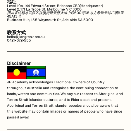
地址
Level 10b, 144 Edward Street, Brisbane CBD(Headquarter)
Level 2, 171 La Trobe St, Melbourne VIC 3000
四川省成都市武侯区桂溪街道天府大道中段500号D5东方希望天祥广场B座
45A13号
Business Hub, 155 Waymouth St, Adelaide SA 5000
联系方式
hello@jiangren.com.au
0421-672-555
Disclaimer
JR Academy acknowledges Traditional Owners of Country
throughout Australia and recognises the continuing connection to
lands, waters and communities. We pay our respect to Aboriginal and
Torres Strait Islander cultures; and to Elders past and present.
Aboriginal and Torres Strait Islander peoples should be aware that
this website may contain images or names of people who have since
passed away.