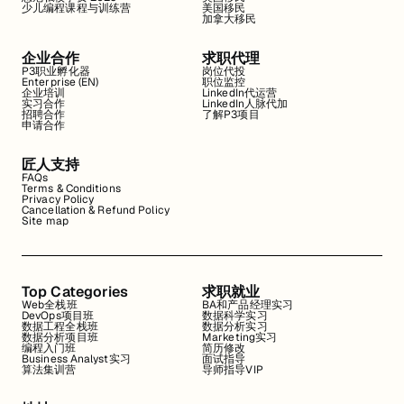
少儿编程课程与训练营
美国移民
加拿大移民
企业合作
求职代理
P3职业孵化器
岗位代投
Enterprise (EN)
职位监控
企业培训
LinkedIn代运营
实习合作
LinkedIn人脉代加
招聘合作
了解P3项目
申请合作
匠人支持
FAQs
Terms & Conditions
Privacy Policy
Cancellation & Refund Policy
Site map
Top Categories
求职就业
Web全栈班
BA和产品经理实习
DevOps项目班
数据科学实习
数据工程全栈班
数据分析实习
数据分析项目班
Marketing实习
编程入门班
简历修改
Business Analyst实习
面试指导
算法集训营
导师指导VIP