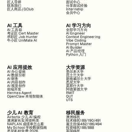
匠人导师
面试中心
联系我们
分享面试经验
匠人商店J3.Club
Internship
会员中心
AI 工具
AI 学习方向
AI 工具箱
全部学习方向
考证匠 Cert Master
AI Engineer
求职匠 Job Hunter
Context Engineering
牛小匠 UniMate AI
Vibe Coding
Prompt Master
AI Builder
AI 产品经理
Python 入门
AI 应用提效
大学资源
AI 办公提效
墨尔本大学
AI 数据分析
昆士兰大学
AI 财务
新南威尔士大学
AI 内容创作
悉尼大学
AI 视觉创作
莫那什大学
前端开发
阿德莱德大学
Hermes Agent
RMIT
OpenClaw 本地智能体
QUT
UTS
少儿 AI 教育
移民服务
Airbotix 少儿 AI 编程
澳洲移民
澳洲家长实用资料库
技术移民189/190/491
NAPLAN 成绩单怎么看
雇主担保482/186/494
My School 学校数据指南
投资移民188/888
悉尼私校学费 2026
英国移民