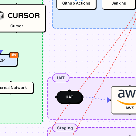
Github Actions
Jenkins
Cursor
重要
CP
UAT
ternal Network
UAT
AWS
Staging