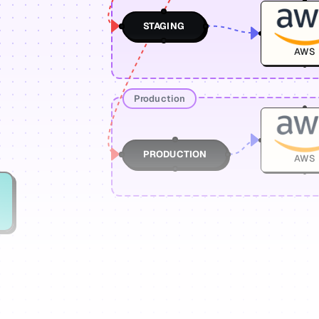
STAGING
AWS
Production
PRODUCTION
AWS