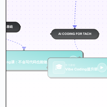
ING零基础
AI CODING FOR TACH
▶
 Coding课：不会写代码也能做AI网站与应用
🎓
学习课程
▶
Vibe Coding提升班