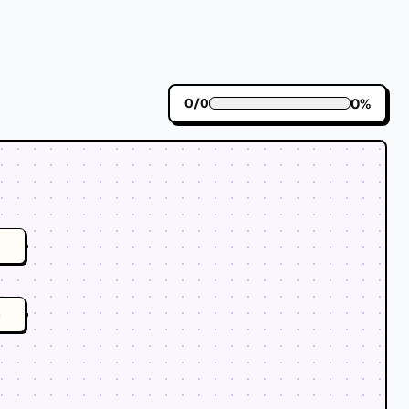
0
%
0
/
0
h
o