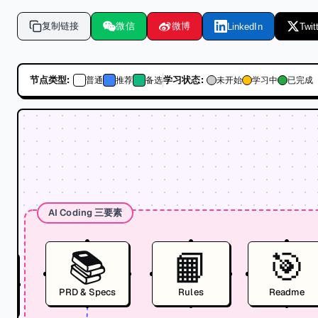
复制链接
微信
微博
LinkedIn
Twit
节点类型:
学习状态:
普通
推荐
备选
未开始
学习中
已完成
AI Coding 三要素
📚
📙
🎯

PRD & Specs
Rules
Readme