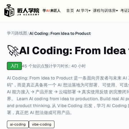
首页
AI 学习
课程与训练营
考证
学
AI
来匠人
学习路线图
/
AI Coding: From Idea to Product
🚀
AI Coding: From Idea
45
个知识点
预计学习时长:
40
小时
入门
AI Coding: From Idea to Product 是一条面向开发者
码”，而是真正具备将一个 AI 想法落地为可部署、可使用、可迭
AI 能力接入 → 产品开发 → 云端部署 → 真实使用反馈 的完整
界。 Learn AI coding from idea to production. Build real AI 
and product thinking. 从 Vibe Coding 出发，学习 
署，真正把 AI 想法做成可用产品。
ai-coding
vibe-coding