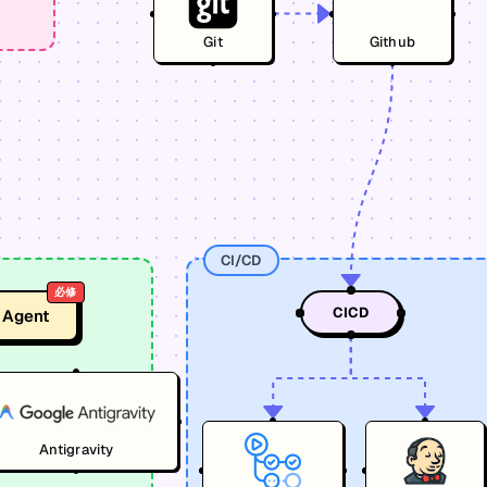
Git
Github
CI/CD
必修
CICD
 Agent
Antigravity