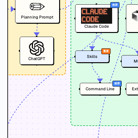
✏️
推荐
Planning Prompt
Claude Code
重要
Skills
ChatGPT
M
推荐
Command Line
Ex