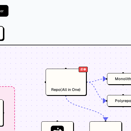
ter
必修
Monolit
Repo(All in One)
Polyrep