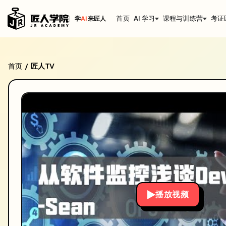
首页
AI 学习
课程与训练营
考证
学
AI
来匠人
DevOps专场：从软件监控浅谈DevOps——Sean@
首页
匠人TV
/
DevOps专场：从软件监控浅谈DevOps——Sean@Atlassian。
时长: 49:30
发布日期: 2020/10/7
本视频由匠人学院提供，涵盖IT技术相关知识点，帮助你系统学习和提
播放视频