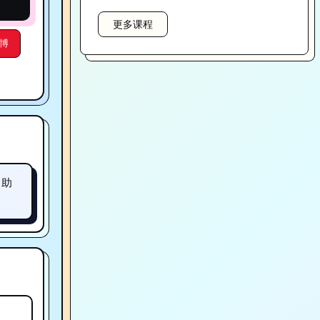
更多课程
博
，助