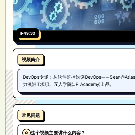
49:30
视频简介
DevOps专场：从软件监控浅谈DevOps——Sean@A
力澳洲IT求职。匠人学院(JR Academy)出品。
常见问题
这个视频主要讲什么内容？