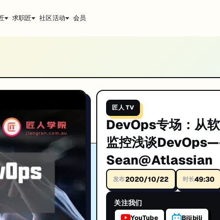
匠
求职匠
社区活动
会员
Atlassian
IT技术深度解析与实战经验分享。帮助你系统提升技术能力，助力澳洲IT求职。匠人学
匠人 TV
DevOps专场：从
升技能。
监控浅谈DevOps
Sean@Atlassian
2020/10/22
49:30
发布
时长
关注我们
YouTube
Bilibili