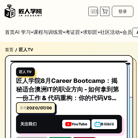
登录
🇺🇸
首页
会员
AI 学习
课程与训练营
考证匠
求职匠
社区活动
首页
匠人TV
/
匠人学院8月Career Bootcamp：揭秘适合
播放视频
匠人学院8月Career Bootcamp：揭秘适合澳洲IT的职业方向 - 
匠人 TV
发布日期: 2019/8/19
匠人学院8月Career Bootcamp：揭
本视频由匠人学院提供，涵盖IT技术相关知识点，帮助你系统学习和提
秘适合澳洲IT的职业方向 - 如何拿到第
一份工作 & 代码重构：你的代码VS高
质量代码
2020/07/06
发布
关注我们
YouTube
Bilibili