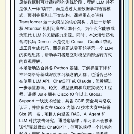
原始数据到可对话模型的训练阶段，理解 LLM 并不
是像人一样“读书”，而是通过大量数据学习语言模
式、预测关系和上下文结构。课程重点会讲解
Transformer 这一大模型的核心架构，并进一步解
释 Attention 机制到底在计算什么、为什么它能够成
为现代 LLM 的关键能力来源。同时，本次活动还包
含纯代码 Demo：不是使用 Cursor、Copilot 或现
成工具生成代码，而是真正从零开始演示一个 LLM
的实现思路，帮助学习者建立对模型内部运转方式
的直观理解。
本场活动适合具备 Python 基础、了解梯度下降和
神经网络等基础深度学习概念的人群，也适合已经
在使用 LLM API、ChatGPT 或 Claude，但希望进
一步读懂源码、论文、模型微调和底层实现的工程
师。讲师 Julie 拥有 Cisco 10 年以上 Global
Support 一线技术经验，具备 CCIE 安全与网络双
认证，并曾多次在 Cisco 内部 AI 技术大赛中获得
Site 第一名，项目方向涵盖 RAG、AI Agent 和
LLM 对抗攻击研究。通过这场课，学习者不会被承
诺“听完就做出 ChatGPT”，但可以获得一个扎实的
起点：理解 forward pass、Transformer 层级结