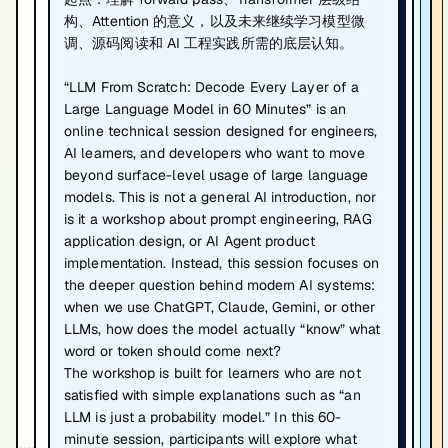
构、Attention 的意义，以及未来继续学习模型微
调、源码阅读和 AI 工程实践所需的底层认知。
“LLM From Scratch: Decode Every Layer of a
Large Language Model in 60 Minutes” is an
online technical session designed for engineers,
AI learners, and developers who want to move
beyond surface-level usage of large language
models. This is not a general AI introduction, nor
is it a workshop about prompt engineering, RAG
application design, or AI Agent product
implementation. Instead, this session focuses on
the deeper question behind modern AI systems:
when we use ChatGPT, Claude, Gemini, or other
LLMs, how does the model actually “know” what
word or token should come next?
The workshop is built for learners who are not
satisfied with simple explanations such as “an
LLM is just a probability model.” In this 60-
minute session, participants will explore what