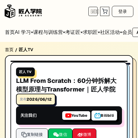
登录
🇺🇸
首页
会员
AI 学习
课程与训练营
考证匠
求职匠
社区活动
首页
匠人TV
/
LLM From Scratch：60分钟拆解大模型原理与
播放视频
《LLM From Scratch：60分钟用代码拆解大模型的每一层》是一场面向技术学习者、工程师和 AI 深度
匠人 TV
发布日期: 2026/6/12
LLM From Scratch：60分钟拆解大
本视频由匠人学院提供，涵盖IT技术相关知识点，帮助你系统学习和提
模型原理与Transformer｜匠人学院
2026/06/12
发布
关注我们
YouTube
Bilibili
复制链接
微信
微博