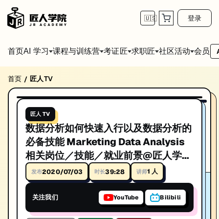
登录
🇺🇸
首页
会员
AI 学习
课程与训练营
考证匠
求职匠
社区活动
首页
匠人TV
/
数据分析如何快速入行以及数据分析的必备技能 Marke
39:28
播放视频
数据分析如何快速入行以及数据分析的必备技能 Marketing Data An
匠人 TV
讲师: Cyndi
数据分析如何快速入行以及数据分析的
时长: 39:28
必备技能 Marketing Data Analysis
相关岗位／技能／就业前景@匠人学院
发布日期: 2019/12/24
12月线上Bootcamp Cyndi老师
1
人
2020/07/03
39:28
发布
时长
讲师
本视频由匠人学院提供，涵盖IT技术相关知识点，帮助你系统学习和提
关注我们
YouTube
Bilibili