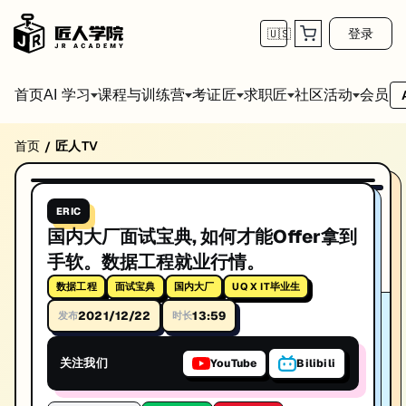
登录
🇺🇸
首页
会员
AI 学习
课程与训练营
考证匠
求职匠
社区活动
首页
匠人TV
/
国内大厂面试宝典, 如何才能Offer拿到手软。
13:59
播放视频
系列: Eric
ERIC
国内大厂面试宝典, 如何才能Offer拿到手软。数据工程就业行情。。深入讲
国内大厂面试宝典, 如何才能Offer拿到
标签: 数据工程, 面试宝典, 国内大厂, UQ X IT毕业生
手软。数据工程就业行情。
时长: 13:59
数据工程
面试宝典
国内大厂
UQ X IT毕业生
2021/12/22
13:59
发布
时长
发布日期: 2021/12/22
本视频由匠人学院提供，涵盖数据工程相关知识点，帮助你系统学习和
关注我们
YouTube
Bilibili