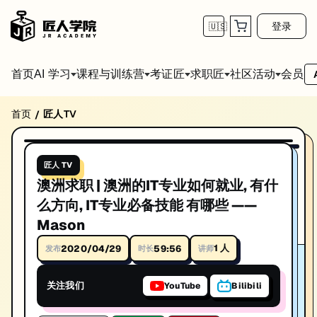
登录
🇺🇸
首页
会员
AI 学习
课程与训练营
考证匠
求职匠
社区活动
首页
匠人TV
/
澳洲求职 | 澳洲的IT专业如何就业, 有什么方向, 
59:56
播放视频
澳洲求职 | 澳洲的IT专业如何就业, 有什么方向, IT专业必备技能 有哪
匠人 TV
讲师: Mason
澳洲求职 | 澳洲的IT专业如何就业, 有什
时长: 59:56
么方向, IT专业必备技能 有哪些 ——
Mason
发布日期: 2020/4/22
1
人
2020/04/29
59:56
发布
时长
讲师
本视频由匠人学院提供，涵盖IT技术相关知识点，帮助你系统学习和提
关注我们
YouTube
Bilibili