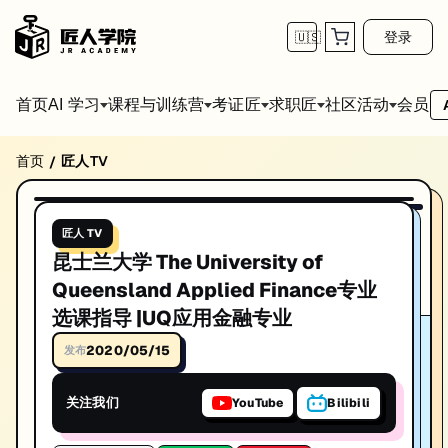
登录
🇺🇸
首页
会员
AI 学习
课程与训练营
考证匠
求职匠
社区活动
首页
匠人TV
/
昆士兰大学 The University of Queenslan
播放视频
昆士兰大学 The University of Queensland Applied 
匠人 TV
发布日期: 2020/1/10
昆士兰大学 The University of
本视频由匠人学院提供，涵盖IT技术相关知识点，帮助你系统学习和提
Queensland Applied Finance专业
选课指导 |UQ应用金融专业
2020/05/15
发布
关注我们
YouTube
Bilibili