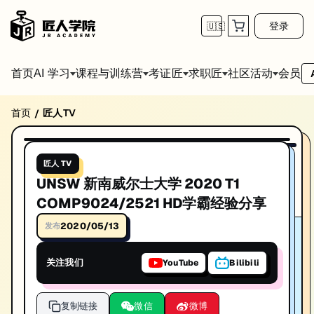
登录
🇺🇸
首页
会员
AI 学习
课程与训练营
考证匠
求职匠
社区活动
首页
匠人TV
/
UNSW 新南威尔士大学 2020 T1 COMP9024
播放视频
UNSW 新南威尔士大学 2020 T1 COMP9024/2521 HD学霸经
匠人 TV
发布日期: 2020/4/18
UNSW 新南威尔士大学 2020 T1
本视频由匠人学院提供，涵盖IT技术相关知识点，帮助你系统学习和提
COMP9024/2521 HD学霸经验分享
2020/05/13
发布
关注我们
YouTube
Bilibili
复制链接
微信
微博