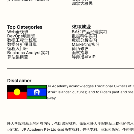
加拿大移民
Top Categories
求职就业
Web全栈班
BA和产品经理实习
DevOps项目班
数据科学实习
数据工程全栈班
数据分析实习
数据分析项目班
Marketing实习
编程入门班
简历修改
Business Analyst实习
面试指导
算法集训营
导师指导VIP
Disclaimer
JR Academy acknowledges Traditional Owners of Co
Strait Islander cultures; and to Elders past and p
away.
匠人学院网站上的所有内容，包括课程材料、徽标和匠人学院网站上提供的信息
识产权。JR Academy Pty Ltd 保留所有权利，包括专利、商标和版权。