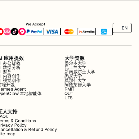
We Accept
EN
AI 应用提效
大学资源
AI 办公提效
墨尔本大学
AI 数据分析
昆士兰大学
AI 财务
新南威尔士大学
AI 内容创作
悉尼大学
AI 视觉创作
莫那什大学
前端开发
阿德莱德大学
ermes Agent
RMIT
OpenClaw 本地智能体
QUT
UTS
匠人支持
FAQs
erms & Conditions
rivacy Policy
ancellation & Refund Policy
ite map