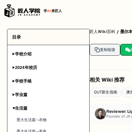
学
AI
来匠人
匠人Wiki百科
墨尔
/
目录
复制链接
学校介绍
▶
2024年校历
▶
相关 Wiki 推荐
学校手续
▶
QUT新生指南
澳
学业篇
▶
生活篇
▶
Reviewer:
Li
Founder of JR
墨大生活篇--衣物
墨大生活篇--美食