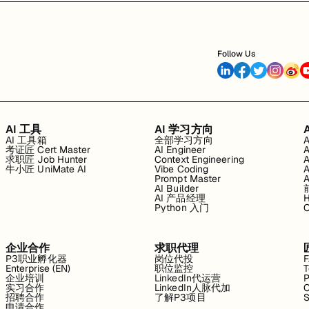
Follow Us
AI 工具
AI 学习方向
AI 工具箱
全部学习方向
考证匠 Cert Master
AI Engineer
求职匠 Job Hunter
Context Engineering
牛小匠 UniMate AI
Vibe Coding
Prompt Master
AI Builder
AI 产品经理
H
Python 入门
企业合作
求职代理
P3职业孵化器
岗位代投
Enterprise (EN)
职位监控
T
企业培训
LinkedIn代运营
P
实习合作
LinkedIn人脉代加
C
招聘合作
了解P3项目
S
申请合作