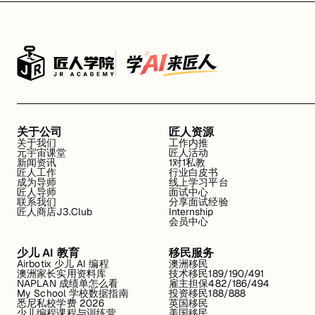
关于公司
匠人资源
关于我们
工作内推
元宇宙课堂
匠人活动
新闻资讯
1对1私教
匠人工作
行业白皮书
成为导师
线上学习平台
匠人导师
面试中心
联系我们
分享面试经验
匠人商店J3.Club
Internship
会员中心
少儿 AI 教育
移民服务
Airbotix 少儿 AI 编程
澳洲移民
澳洲家长实用资料库
技术移民189/190/491
NAPLAN 成绩单怎么看
雇主担保482/186/494
My School 学校数据指南
投资移民188/888
悉尼私校学费 2026
英国移民
少儿编程课程与训练营
美国移民