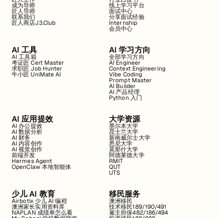
成为导师
线上学习平台
匠人导师
面试中心
联系我们
分享面试经验
匠人商店J3.Club
Internship
会员中心
AI 工具
AI 学习方向
AI 工具箱
全部学习方向
考证匠 Cert Master
AI Engineer
求职匠 Job Hunter
Context Engineering
牛小匠 UniMate AI
Vibe Coding
Prompt Master
AI Builder
AI 产品经理
Python 入门
AI 应用提效
大学资源
AI 办公提效
墨尔本大学
AI 数据分析
昆士兰大学
AI 财务
新南威尔士大学
AI 内容创作
悉尼大学
AI 视觉创作
莫那什大学
前端开发
阿德莱德大学
Hermes Agent
RMIT
OpenClaw 本地智能体
QUT
UTS
少儿 AI 教育
移民服务
Airbotix 少儿 AI 编程
澳洲移民
澳洲家长实用资料库
技术移民189/190/491
NAPLAN 成绩单怎么看
雇主担保482/186/494