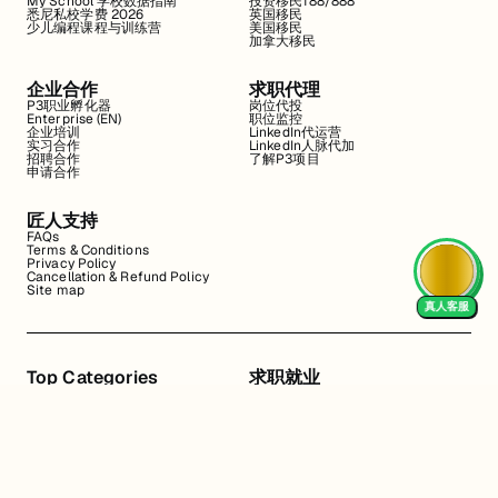
My School 学校数据指南
投资移民188/888
悉尼私校学费 2026
英国移民
少儿编程课程与训练营
美国移民
加拿大移民
企业合作
求职代理
P3职业孵化器
岗位代投
Enterprise (EN)
职位监控
企业培训
LinkedIn代运营
实习合作
LinkedIn人脉代加
招聘合作
了解P3项目
申请合作
匠人支持
FAQs
Terms & Conditions
Privacy Policy
Cancellation & Refund Policy
Site map
真人客服
Top Categories
求职就业
Web全栈班
BA和产品经理实习
DevOps项目班
数据科学实习
数据工程全栈班
数据分析实习
数据分析项目班
Marketing实习
编程入门班
简历修改
Business Analyst实习
面试指导
算法集训营
导师指导VIP