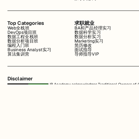
Top Categories
求职就业
Web全栈班
BA和产品经理实习
DevOps项目班
数据科学实习
数据工程全栈班
数据分析实习
数据分析项目班
Marketing实习
编程入门班
简历修改
Business Analyst实习
面试指导
算法集训营
导师指导VIP
Disclaimer
JR Academy acknowledges Traditional Owners of Co
Strait Islander cultures; and to Elders past and p
away.
匠人学院网站上的所有内容，包括课程材料、徽标和匠人学院网站上提供的信息
识产权。JR Academy Pty Ltd 保留所有权利，包括专利、商标和版权。