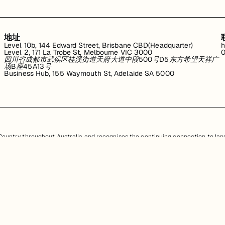
地址
Level 10b, 144 Edward Street, Brisbane CBD(Headquarter)
h
Level 2, 171 La Trobe St, Melbourne VIC 3000
0
四川省成都市武侯区桂溪街道天府大道中段500号D5东方希望天祥广
场B座45A13号
Business Hub, 155 Waymouth St, Adelaide SA 5000
untry throughout Australia and recognises the continuing connection to land
resent. Aboriginal and Torres Strait Islander peoples should be aware that th
，均受澳大利亚政府知识产权法的保护。严禁未经授权使用、销售、分发、复制或修
任何侵权行为都将受到法律追究。
查看用户协议