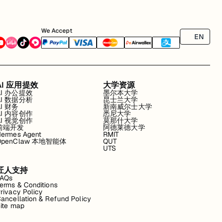
We Accept
EN
AI 应用提效
大学资源
AI 办公提效
墨尔本大学
AI 数据分析
昆士兰大学
AI 财务
新南威尔士大学
AI 内容创作
悉尼大学
AI 视觉创作
莫那什大学
前端开发
阿德莱德大学
ermes Agent
RMIT
OpenClaw 本地智能体
QUT
UTS
匠人支持
FAQs
erms & Conditions
rivacy Policy
ancellation & Refund Policy
ite map