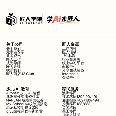
关于公司
匠人资源
关于我们
工作内推
元宇宙课堂
匠人活动
新闻资讯
1对1私教
匠人工作
行业白皮书
成为导师
线上学习平台
匠人导师
面试中心
联系我们
分享面试经验
匠人商店J3.Club
Internship
会员中心
少儿 AI 教育
移民服务
Airbotix 少儿 AI 编程
澳洲移民
澳洲家长实用资料库
技术移民189/190/491
NAPLAN 成绩单怎么看
雇主担保482/186/494
My School 学校数据指南
投资移民188/888
悉尼私校学费 2026
英国移民
少儿编程课程与训练营
美国移民
加拿大移民