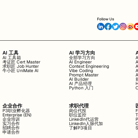
Follow Us
AI 工具
AI 学习方向
AI 工具箱
全部学习方向
考证匠 Cert Master
AI Engineer
求职匠 Job Hunter
Context Engineering
牛小匠 UniMate AI
Vibe Coding
Prompt Master
AI Builder
AI 产品经理
H
Python 入门
企业合作
求职代理
P3职业孵化器
岗位代投
Enterprise (EN)
职位监控
T
企业培训
LinkedIn代运营
P
实习合作
LinkedIn人脉代加
C
招聘合作
了解P3项目
S
申请合作