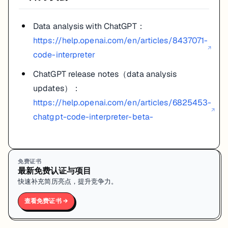
Data analysis with ChatGPT：
https://help.openai.com/en/articles/8437071-
↗
code-interpreter
ChatGPT release notes（data analysis
updates）：
https://help.openai.com/en/articles/6825453-
↗
chatgpt-code-interpreter-beta-
免费证书
最新免费认证与项目
快速补充简历亮点，提升竞争力。
查看免费证书 →