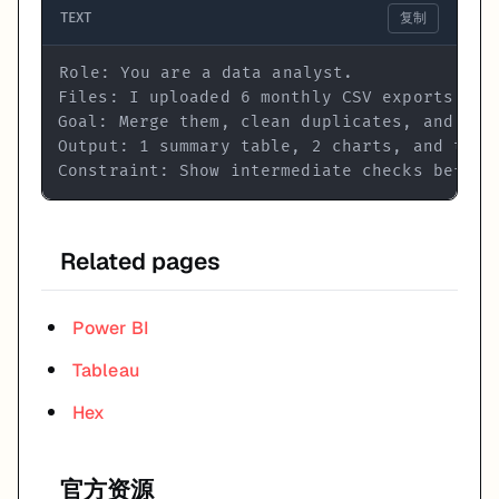
TEXT
复制
Constraint: Show intermediate checks before
Related pages
Power BI
Tableau
Hex
官方资源