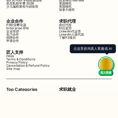
My School 学校数据指南
投资移民188/888
悉尼私校学费 2026
英国移民
少儿编程课程与训练营
美国移民
加拿大移民
企业合作
求职代理
P3职业孵化器
岗位代投
Enterprise (EN)
职位监控
企业培训
LinkedIn代运营
实习合作
LinkedIn人脉代加
招聘合作
了解P3项目
申请合作
点这里咨询真人客服或 AI
匠人支持
FAQs
Terms & Conditions
Privacy Policy
Cancellation & Refund Policy
Site map
真人客服
Top Categories
求职就业
Web全栈班
BA和产品经理实习
DevOps项目班
数据科学实习
数据工程全栈班
数据分析实习
数据分析项目班
Marketing实习
编程入门班
简历修改
Business Analyst实习
面试指导
算法集训营
导师指导VIP