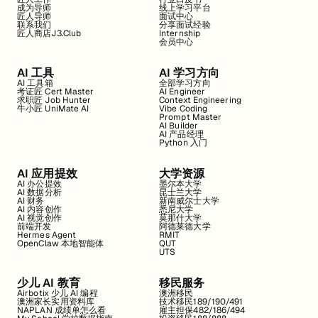
成为导师
线上学习平台
匠人导师
面试中心
联系我们
分享面试经验
匠人商店J3.Club
Internship
会员中心
AI 工具
AI 学习方向
AI 工具箱
全部学习方向
考证匠 Cert Master
AI Engineer
求职匠 Job Hunter
Context Engineering
牛小匠 UniMate AI
Vibe Coding
Prompt Master
AI Builder
AI 产品经理
Python 入门
AI 应用提效
大学资源
AI 办公提效
墨尔本大学
AI 数据分析
昆士兰大学
AI 财务
新南威尔士大学
AI 内容创作
悉尼大学
AI 视觉创作
莫那什大学
前端开发
阿德莱德大学
Hermes Agent
RMIT
OpenClaw 本地智能体
QUT
UTS
少儿 AI 教育
移民服务
Airbotix 少儿 AI 编程
澳洲移民
澳洲家长实用资料库
技术移民189/190/491
NAPLAN 成绩单怎么看
雇主担保482/186/494