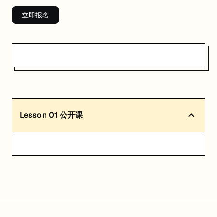
匠人学院提供高质量的IT培训课程和Workshop，帮助学员掌握实用技
立即报名
Lesson
01
公开课