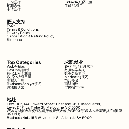
实习合作
LinkedIn人脉代加
招聘合作
了解P3项目
申请合作
匠人支持
FAQs
Terms & Conditions
Privacy Policy
Cancellation & Refund Policy
Site map
Top Categories
求职就业
Web全栈班
BA和产品经理实习
DevOps项目班
数据科学实习
数据工程全栈班
数据分析实习
数据分析项目班
Marketing实习
编程入门班
简历修改
Business Analyst实习
面试指导
算法集训营
导师指导VIP
地址
Level 10b, 144 Edward Street, Brisbane CBD(Headquarter)
Level 2, 171 La Trobe St, Melbourne VIC 3000
四川省成都市武侯区桂溪街道天府大道中段500号D5东方希望天祥广场B座
45A13号
Business Hub, 155 Waymouth St, Adelaide SA 5000