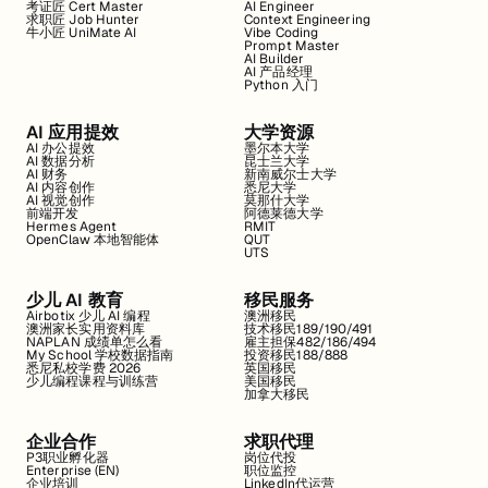
考证匠 Cert Master
AI Engineer
求职匠 Job Hunter
Context Engineering
牛小匠 UniMate AI
Vibe Coding
Prompt Master
AI Builder
AI 产品经理
Python 入门
AI 应用提效
大学资源
AI 办公提效
墨尔本大学
AI 数据分析
昆士兰大学
AI 财务
新南威尔士大学
AI 内容创作
悉尼大学
AI 视觉创作
莫那什大学
前端开发
阿德莱德大学
Hermes Agent
RMIT
OpenClaw 本地智能体
QUT
UTS
少儿 AI 教育
移民服务
Airbotix 少儿 AI 编程
澳洲移民
澳洲家长实用资料库
技术移民189/190/491
NAPLAN 成绩单怎么看
雇主担保482/186/494
My School 学校数据指南
投资移民188/888
悉尼私校学费 2026
英国移民
少儿编程课程与训练营
美国移民
加拿大移民
企业合作
求职代理
P3职业孵化器
岗位代投
Enterprise (EN)
职位监控
企业培训
LinkedIn代运营