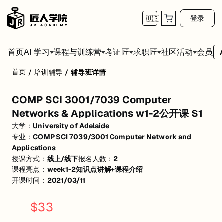
登录
🇺🇸
首页
会员
AI 学习
课程与训练营
考证匠
求职匠
社区活动
首页
/
培训辅导
/
辅导班详情
COMP SCI 3001/7039 Computer Networks 
COMP SCI 3001/7039 Computer
活动形式: 线上/线下
Networks & Applications w1-2公开课 S1
开始日期: 2021/3/11
大学：
University of Adelaide
专业：
COMP SCI 7039/3001 Computer Network and
已有 2 名同学报名参加
Applications
价格: $33
授课方式：
线上/线下
报名人数：
2
课程亮点：
week1-2知识点讲解+课程介绍
亮点: week1-2知识点讲解+课程介绍
开课时间：
2021/03/11
关联大学:
University of Adelaide
$
33
关联课程:
COMP SCI 7039/3001 Computer Network and Application