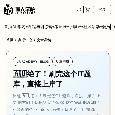
登录
🇺🇸
首页
会员
AI 学习
课程与训练营
考证匠
求职匠
社区活动
首页
资源中心
/
/
文章详情
标题
🇦🇺绝了！刷完这个IT题库，直接上岸了
职业洞察
JR ACADEMY · BLOG
正文
🇦🇺绝了！刷完这个IT题
朋友们！我挖到宝了😭😭 这个Web把澳洲IT行业能面的企业
库，直接上岸了
interview题全整理了！ 目前25家，全是像Atlassian、Amazon、Micros
还在持续更新ing 关键是全部🆓！！ · 题库包含👇 ✅ 真实intervie
标题 🇦🇺绝了！刷完这个IT题库，直接上岸了 正
文 朋友们！我挖到宝了😭😭 这个Web把澳洲IT行
#XX #XX
业能面的企业 interview题全整理了！ 目前25
封面