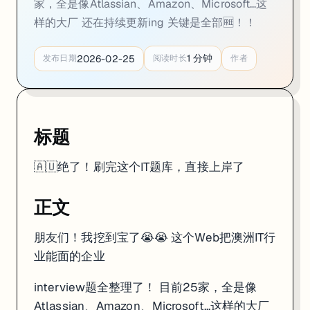
家，全是像Atlassian、Amazon、Microsoft...这
样的大厂 还在持续更新ing 关键是全部🆓！！
1
分钟
2026-02-25
发布日期
阅读时长
作者
标题
素材
🇦🇺绝了！刷完这个IT题库，直接上岸了
正文
朋友们！我挖到宝了😭😭 这个Web把澳洲IT行
业能面的企业
interview题全整理了！ 目前25家，全是像
Atlassian、Amazon、Microsoft...这样的大厂