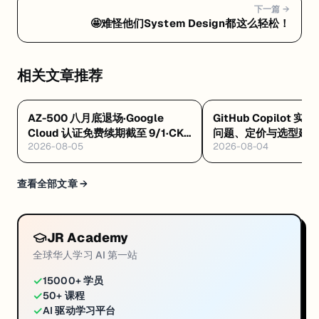
下一篇 →
🤩难怪他们System Design都这么轻松！
相关文章推荐
AZ-500 八月底退场·Google
GitHub Copilot 实
Cloud 认证免费续期截至 9/1·CKS
问题、定价与选型建
2026-08-05
2026-08-04
通过自动延续 CKA
查看全部文章 →
JR Academy
全球华人学习 AI 第一站
✓
15000+ 学员
✓
50+ 课程
✓
AI 驱动学习平台