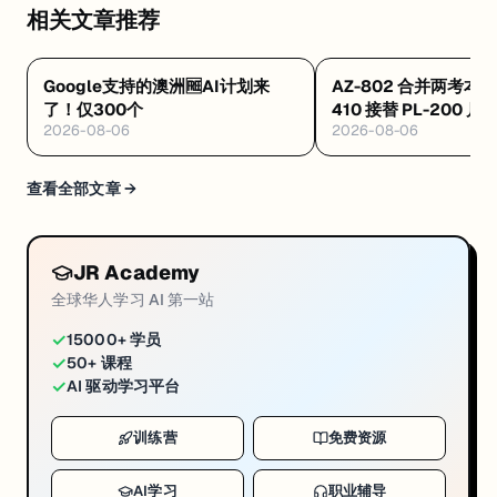
相关文章推荐
Google支持的澳洲🆓AI计划来
AZ-802 合并两考本月
了！仅300个
410 接替 PL-200 
2026-08-06
2026-08-06
·Databricks 考纲
查看全部文章 →
JR Academy
全球华人学习 AI 第一站
✓
15000+ 学员
✓
50+ 课程
✓
AI 驱动学习平台
训练营
免费资源
AI学习
职业辅导