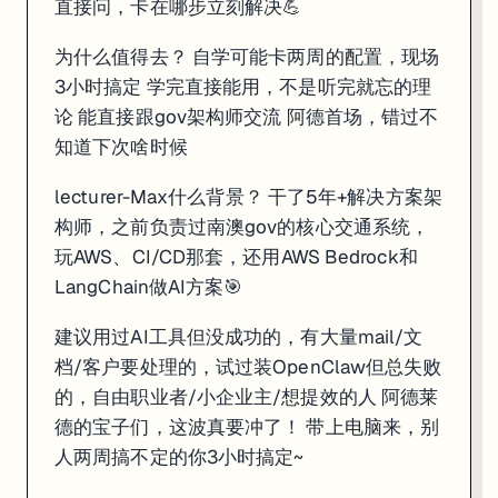
直接问，卡在哪步立刻解决💪
为什么值得去？ 自学可能卡两周的配置，现场
3小时搞定 学完直接能用，不是听完就忘的理
论 能直接跟gov架构师交流 阿德首场，错过不
知道下次啥时候
lecturer-Max什么背景？ 干了5年+解决方案架
构师，之前负责过南澳gov的核心交通系统，
玩AWS、CI/CD那套，还用AWS Bedrock和
LangChain做AI方案🎯
建议用过AI工具但没成功的，有大量mail/文
档/客户要处理的，试过装OpenClaw但总失败
的，自由职业者/小企业主/想提效的人 阿德莱
德的宝子们，这波真要冲了！ 带上电脑来，别
人两周搞不定的你3小时搞定~