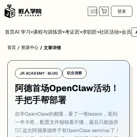
登录
🇺🇸
首页
会员
AI 学习
课程与训练营
考证匠
求职匠
社区活动
首页
资源中心
/
/
文章详情
自学OpenClaw的都懂，看了一堆lesson，装到一半卡死，配置文件报错看不
蕞炸的是：资深架构师Max现场手把手带你装完+配置+跑通真实场景⚡ 不讲P
为什么值得去？ 自学可能卡两周的配置，现场3小时搞定 学完直接能用
职业洞察
JR ACADEMY · BLOG
lecturer-Max什么背景？ 干了5年+解决方案架构师，之前负责过南澳gov的
阿德首场OpenClaw活动！
建议用过AI工具但没成功的，有大量mail/文档/客户要处理的，试过装
手把手帮部署
自学OpenClaw的都懂，看了一堆lesson，装到
一半卡死，配置文件报错看不懂，最后只能放弃
🤦‍♂️ 这次阿德莱德终于有OpenClaw seminar了！