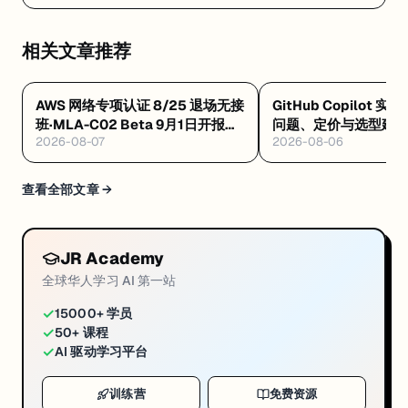
相关文章推荐
AWS 网络专项认证 8/25 退场无接
GitHub Copilot 实
班·MLA-C02 Beta 9月1日开报
问题、定价与选型建
2026-08-07
2026-08-06
$75·GAIL 零基础 $99 稀缺证
查看全部文章 →
JR Academy
全球华人学习 AI 第一站
✓
15000+ 学员
✓
50+ 课程
✓
AI 驱动学习平台
训练营
免费资源