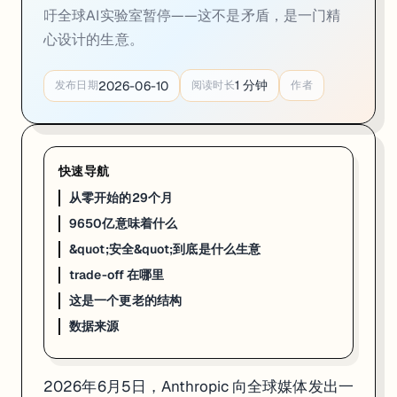
2026年2月，140亿美元
吁全球AI实验室暂停——这不是矛盾，是一门精
2026年3月，190亿美元
心设计的生意。
2026年4月，300亿美元
2026年5月，470亿美元
1
分钟
2026-06-10
发布日期
阅读时长
作者
29个月，从8700万到470亿。这不是增长，这是另一种量级的事情。
驱动这条曲线的，不是"负责任的 AI"这个使命，是
Claude Code
。
翻译成人话：Claude Code 是一个住进你本地开发环境里的 AI 程
快速导航
企业的采购逻辑很简单：一个 Claude Code 团队订阅的年成本，
从零开始的29个月
9650亿意味着什么
9650亿意味着什么
&quot;安全&quot;到底是什么生意
trade-off 在哪里
9650亿美元是个什么量级？
这是一个更老的结构
全球 AI 龙头 OpenAI 在 2026 年 3 月的估值是 8520 亿美元。
数据来源
Series H 的投资者名单有一页纸那么长：Altimeter Capital、Dragon
目标是 2026 年 10 月在纳斯达克上市，如果顺利，Anthropic 将成为
2026年6月5日，Anthropic 向全球媒体发出一