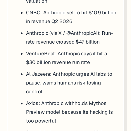
valuation
CNBC:
Anthropic set to hit $10.9 billion
in revenue Q2 2026
Anthropic (via X / @AnthropicAI):
Run-
rate revenue crossed $47 billion
VentureBeat:
Anthropic says it hit a
$30 billion revenue run rate
Al Jazeera:
Anthropic urges AI labs to
pause, warns humans risk losing
control
Axios:
Anthropic withholds Mythos
Preview model because its hacking is
too powerful