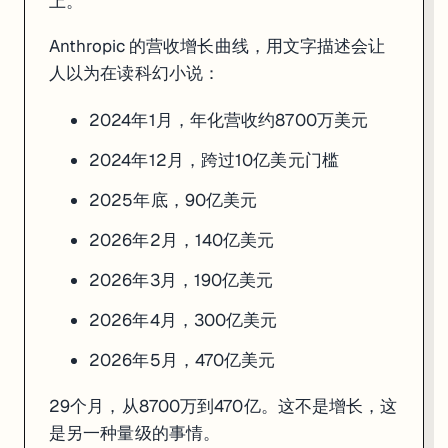
上。
不跑到前面，就没有资格制定规则。不制定规则，安全只能靠别人的良
Anthropic 的营收增长曲线，用文字描述会让
这个逻辑在内部叫 "responsible scaling"——负责任地加速。
人以为在读科幻小说：
trade-off 在哪里
2024年1月，年化营收约8700万美元
2024年12月，跨过10亿美元门槛
说白了，这套模式有它无法回避的代价。
2025年底，90亿美元
Anthropic 必须同时是"最谨慎的"和"最快的"。这两个目标之间的
每次发布新模型，Anthropic 都必须解释：为什么这个模型不会带来
2026年2月，140亿美元
每一轮融资，都在给"安全优先"的叙事注入更大的商业动机。当估值逼近
2026年3月，190亿美元
这条路会越走越窄——不是因为 Anthropic 会背叛使命，而是因
2026年4月，300亿美元
2026年5月，470亿美元
这是一个更老的结构
29个月，从8700万到470亿。这不是增长，这
历史上，那些对某个行业风险说话最响的人，往往是这个行业最大的玩
是另一种量级的事情。
不是因为他们虚伪，而是因为他们是唯一真正见过最危险场景的人——所