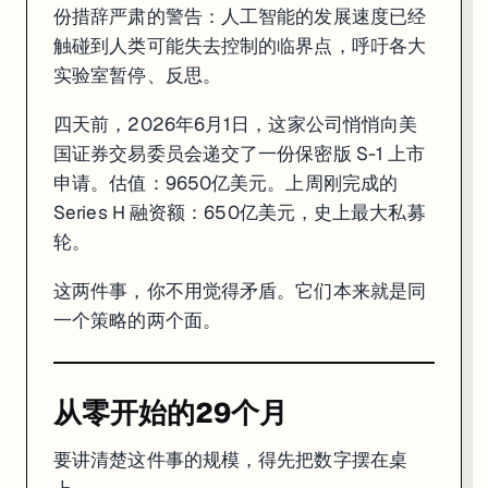
9650亿这个估值背后有个硬逻辑：470亿美元年化营收，还在快速增长，市
份措辞严肃的警告：人工智能的发展速度已经
触碰到人类可能失去控制的临界点，呼吁各大
"安全"到底是什么生意
实验室暂停、反思。
四天前，2026年6月1日，这家公司悄悄向美
现在回到最反常的那个细节：Anthropic 为什么在 S-1 申请提交四天后
国证券交易委员会递交了一份保密版 S-1 上市
这里有三个解读，我的判断是三个同时成立。
申请。估值：9650亿美元。上周刚完成的
解读一：他们是真的相信。
Series H 融资额：650亿美元，史上最大私募
轮。
Anthropic 内部有一个名为 "Mythos" 的模型。这个模型的
Anthropic 没有把 Mythos 公开，而是把访问权限限定给一个叫 "P
这两件事，你不用觉得矛盾。它们本来就是同
一个策略的两个面。
解读二：这是监管护城河。
当政府开始立法管控 AI 的时候，谁在桌上坐得最稳？是已经把自己塑造成"安全代
讲清楚这个逻辑："安全标准"一旦被写入法规，谁最容易符合？是制定
从零开始的29个月
解读三：这两件事根本不矛盾。
要讲清楚这件事的规模，得先把数字摆在桌
Dario Amodei 的真实逻辑可能是：危险的 AI 无论如何都会被