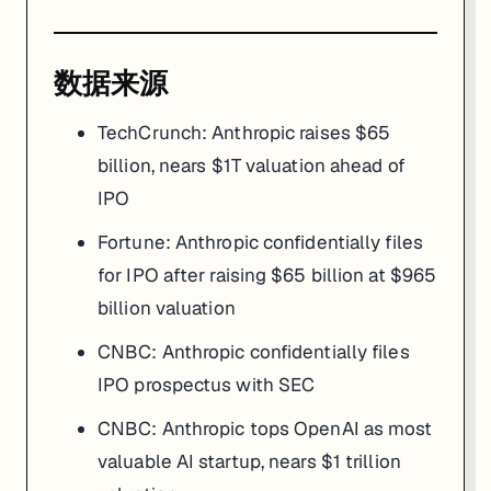
数据来源
TechCrunch:
Anthropic raises $65
billion, nears $1T valuation ahead of
IPO
Fortune:
Anthropic confidentially files
for IPO after raising $65 billion at $965
billion valuation
CNBC:
Anthropic confidentially files
IPO prospectus with SEC
CNBC:
Anthropic tops OpenAI as most
valuable AI startup, nears $1 trillion