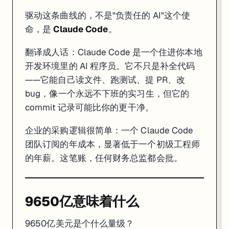
驱动这条曲线的，不是"负责任的 AI"这个使
核能行业这样运作过。制药行业这样运作过。金融行业这样运作过。
命，是
Claude Code
。
AI 行业现在正在经历同一件事。"安全"这个词，既是真实的技术挑战，也
翻译成人话：Claude Code 是一个住进你本地
9650 亿美元的估值，买的不只是 Claude Code 的收入流，也是"
开发环境里的 AI 程序员。它不只是补全代码
他们离开 OpenAI，是因为害怕走太快。现在他们跑在最前面。
——它能自己读文件、跑测试、提 PR、改
bug，像一个永远不下班的实习生，但它的
数据来源
commit 记录可能比你的更干净。
TechCrunch:
Anthropic raises $65 billion, nears $1T valuation
企业的采购逻辑很简单：一个 Claude Code
Fortune:
Anthropic confidentially files for IPO after raising $65 
CNBC:
Anthropic confidentially files IPO prospectus with SEC
团队订阅的年成本，显著低于一个初级工程师
CNBC:
Anthropic tops OpenAI as most valuable AI startup, nears
的年薪。这笔账，任何财务总监都会批。
CNBC:
Anthropic set to hit $10.9 billion in revenue Q2 2026
Anthropic (via X / @AnthropicAI):
Run-rate revenue crossed $47 
VentureBeat:
Anthropic says it hit a $30 billion revenue run rat
Al Jazeera:
Anthropic urges AI labs to pause, warns humans ris
Axios:
Anthropic withholds Mythos Preview model because its h
9650亿意味着什么
OpenPR:
Revenue trajectory $9B → $47B timeline
9650亿美元是个什么量级？