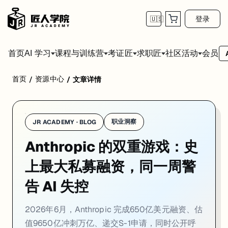
登录
🇺🇸
首页
会员
AI 学习
课程与训练营
考证匠
求职匠
社区活动
首页
资源中心
/
/
文章详情
2026年6月5日，Anthropic 向全球媒体发出一份措辞严肃的警
四天前，2026年6月1日，这家公司悄悄向美国证券交易委员会递交了一份保密
这两件事，你不用觉得矛盾。它们本来就是同一个策略的两个面。
职业洞察
JR ACADEMY · BLOG
Anthropic 的双重游戏：史
从零开始的29个月
上最大私募融资，同一周警
要讲清楚这件事的规模，得先把数字摆在桌上。
告 AI 失控
Anthropic 的营收增长曲线，用文字描述会让人以为在读科幻小说：
2024年1月，年化营收约8700万美元
2026年6月，Anthropic 完成650亿美元融资、估
2024年12月，跨过10亿美元门槛
值9650亿冲刺万亿、递交S-1申请，同时公开呼
2025年底，90亿美元