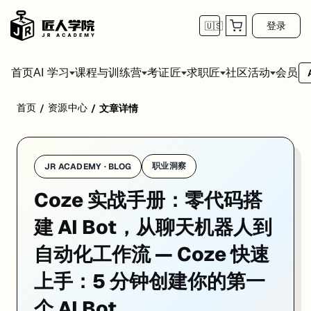
登录
🇺🇸
首页
会员
AI 学习
课程与训练营
考证匠
求职匠
社区活动
首页
资源中心
/
/
文章详情
Coze 的上手体验是我用过的 AI Bot 平台里最丝滑的——注册、建 
职业洞察
JR ACADEMY · BLOG
Coze 实战手册：零代码搭
建 AI Bot，从聊天机器人到
自动化工作流 — Coze 快速
上手：5 分钟创建你的第一
个 AI Bot