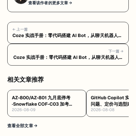
查看该作者的更多文章 →
← 上一篇
Coze 实战手册：零代码搭建 AI Bot，从聊天机器人到
自动化工作流 — Coze 是什么：字节跳动出品的 AI
Bot 开发平台，零代码也能搞定
下一篇 →
Coze 实战手册：零代码搭建 AI Bot，从聊天机器人到
自动化工作流 — Coze 核心功能详解：插件、工作流和
知识库三板斧
相关文章推荐
AZ-800/AZ-801 九月底停考
GitHub Copilot 实
·Snowflake COF-C03 加考
问题、定价与选型建
2026-08-09
2026-08-08
Cortex AI·AWS 十万免费 AI 席
8/4 开训
查看全部文章 →