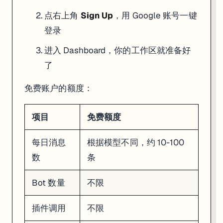
填写 Bot 名称和描述（比如"周报助手"）
选择模型——推荐先用
GPT-4o
，效果好且速度快
点右上角
Sign Up
，用 Google 账号一键
登录
第三步：配置 Persona（人设）
进入 Dashboard，你的工作区就准备好
这是 Coze 里最关键的一步。Persona 就是你给 Bot 写的系统提示词（S
了
# 角色

你是一个专业的周报写作助手。

免费账户的额度：
# 任务

用户告诉你本周做了什么，你帮他整理成结构化的周报。

项目
免费额度
# 输出格式

## 本周完成

- [项目名] 具体成果

每日消息
根据模型不同，约 10-100
数
条
## 下周计划

- [项目名] 具体计划

Bot 数量
不限
# 约束

- 语气专业但不死板

- 每条控制在 20 字以内

插件调用
不限