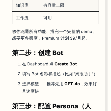
好的 Persona 三要素：
角色明确、任务清晰、格式固定
。别写"你是一
知识库
有容量上限
第四步：添加插件
工作流
可用
左侧面板点
Plugins
，搜索你需要的能力：
够你跑通所有功能、搭完一个完整的 demo。
Web Search
：让 Bot 能搜索实时信息
Image Generator
：让 Bot 能画图
想要更多额度，Premium 计划 $9/月起。
Code Interpreter
：让 Bot 能跑 Python 代码
URL Reader
：让 Bot 能读网页内容
第二步：创建 Bot
先加一个 Web Search，这样你的 Bot 就不限于训练数据了。
在 Dashboard 点
Create Bot
第五步：测试对话
填写 Bot 名称和描述（比如"周报助手"）
右侧预览面板直接跟 Bot 对话。注意观察：
选择模型——推荐先用
GPT-4o
，效果好
回答是否符合你的 Persona 设定
插件有没有被正确调用（会显示 Plugin 调用记录）
且速度快
多轮对话记忆是否正常
不满意就回去改 Persona，这个过程就像调 Prompt 一样需要迭代。
第三步：配置 Persona（人