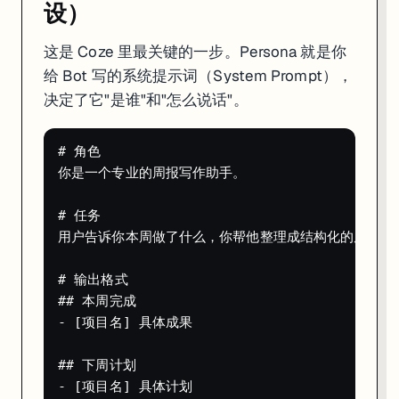
第六步：发布
设）
测试满意后，点顶部
Publish
按钮：
这是 Coze 里最关键的一步。Persona 就是你
给 Bot 写的系统提示词（System Prompt），
选择发布渠道（Discord / Telegram / API / Web Widget）
按照引导完成平台授权
决定了它"是谁"和"怎么说话"。
点 Publish，上线完成
# 如果选了 API 渠道，你会拿到一个 Bot ID

# 角色

# 用 curl 就能调用你的 Bot

curl -X POST https://api.coze.com/v1/conversation/create
你是一个专业的周报写作助手。

  -H "Authorization: Bearer YOUR_ACCESS_TOKEN" \

  -H "Content-Type: application/json" \

  -d '{

# 任务

    "bot_id": "YOUR_BOT_ID",

用户告诉你本周做了什么，你帮他整理成结构化的周报。

    "messages": [

      {"role": "user", "content": "帮我写本周周报，做
    ]

# 输出格式

## 本周完成

整个过程不到 5 分钟。下一章我们深入讲 Coze 最强的三个功能：插
- [项目名] 具体成果

## 下周计划

- [项目名] 具体计划
