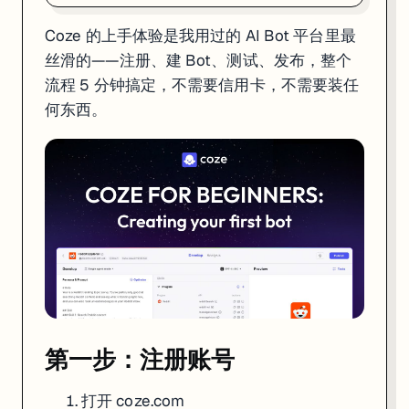
Coze 的上手体验是我用过的 AI Bot 平台里最
第一步：注册账号
丝滑的——注册、建 Bot、测试、发布，整个
打开
coze.com
流程 5 分钟搞定，不需要信用卡，不需要装任
点右上角
Sign Up
，用 Google 账号一键登录
何东西。
进入 Dashboard，你的工作区就准备好了
免费账户的额度：
项目
免费额度
每日消息数
根据模型不同，约 10-100 条
Bot 数量
不限
插件调用
不限
知识库
有容量上限
工作流
可用
够你跑通所有功能、搭完一个完整的 demo。想要更多额度，Premium 计
第一步：注册账号
第二步：创建 Bot
在 Dashboard 点
Create Bot
打开
coze.com