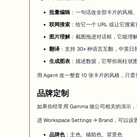
▶ Q: React 和 Vue 哪个性能更好？

  （点击展开）

批量编辑
：一句话改全部卡片的风格
  A: 原始渲染速度差异很小。Vue 3 的响应式系统在细粒度更新上

  有优势；React 的虚拟 DOM diffing 在大型列表上更稳定。

联网搜索
：给它一个 URL 或让它搜
嵌套子卡片（Nested Card）
：卡片里套卡片，点击可以展开成全屏。
图片理解
：截图拖进对话框，它能理
嵌入（Embed）
：Gamma 能直接嵌入外部内容：
翻译
：支持 30+ 种语言互翻，中英
YouTube / Vimeo / Loom 视频
Figma 设计稿（可交互）
生成图表
：描述数据，它帮你画柱状
Miro 白板
Airtable / Google Sheets 表格
用 Agent 改一整套 10 张卡片的风格，
Typeform / Google Forms 表单
Google Maps 地图
品牌定制
嵌入是实时的——视频能直接在演示里播放，Figma 稿能直接点击查看
如果你经常用 Gamma 做公司相关的演
图表功能
进 Workspace Settings → Brand，可以
Gamma 有内置的 Chart 模块，用
插入：
/chart
支持的图表类型：

品牌色
：主色、辅助色、背景色
- 柱状图 (Bar Chart)
