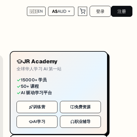
登录
注册
A$
AUD
🇺🇸
EN
挥助手一样修改整套内容。
JR Academy
全球华人学习 AI 第一站
✓
15000+ 学员
✓
50+ 课程
让它改任何东西：
✓
AI 驱动学习平台
训练营
免费资源
AI学习
职业辅导