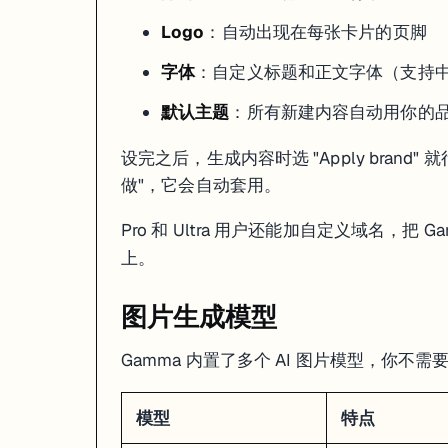
- 折线图 (Line Chart)

Logo
：自动出现在每张卡片的页脚
- 饼图 (Pie Chart)

- 环形图 (Donut Chart)

字体
：自定义标题和正文字体（支持
数据输入方式：

- 手动填表格

默认主题
：所有新建内容自动用你的
- 用 Agent 描述数据让 AI 生成

设完之后，生成内容时选 "Apply brand
对于简单的数据可视化（季度对比、技术栈占比、团队分工）内置图表够用了。
做"，它会自动套用。
Remix：站在别人的成果上改
Pro 和 Ultra 用户还能加自定义域名，把 G
上。
Gamma 有一个叫
Remix
的功能——看到别人公开的 Gamma 内容，点
这对开发者来说很实用：看到一个写得好的技术架构演示模板，Remix 过来换成你
图片生成模型
快捷键速查
Gamma 内置了多个 AI 图片模型，你不需要去 
操作
Mac
Windows
呼出 Agent
Cmd+E
Ctrl+E
模型
特点
斜杠命令
/
/