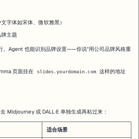
中文字体如宋体、微软雅黑）
品牌主题
" 就行。Agent 也能识别品牌设置——你说"用公司品牌风格重
复杂的交互式图表还是推荐嵌入 Google Sheets 或用外部工具。
amma 页面挂在
这样的地址
slides.yourdomain.com
 Remix 就能复制一份到你的工作台，然后按自己需求修改。
自己项目的内容。比从零 prompt 效率高很多。在 Gamma 的模板库（g
Midjourney 或 DALL·E 单独生成再粘过来：
适合场景