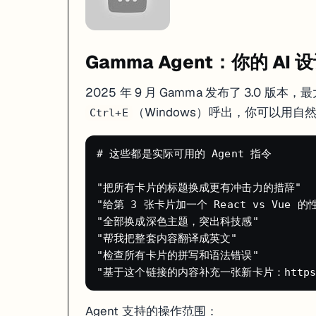
Pro 和 Ultra 用户还能加自定义域名，把 Gamma 页面挂在
slides.you
图片生成模型
Gamma Agent：你的 AI
Gamma 内置了多个 AI 图片模型，你不需要去 Midjourney 或 DALL
2025 年 9 月 Gamma 发布了 3.0 版本
模型
特点
适合场景
（Windows）呼出，你可以用
Ctrl+E
Flux Fast
速度快，通用风格
日常配图
Nano Banana Pro
能处理图中文字、高清 4K
需要图片里有可读文字
Unsplash / Pexels
真实照片
需要写实风格
# 这些都是实际可用的 Agent 指令

GIPHY
动图
轻松有趣的演示
Pictographic
插画风格
图标式说明
"把所有卡片的标题换成更有冲击力的措辞"

"给第 3 张卡片加一个 React vs Vue 的
换图片的时候点击图片 → 选 "Replace" → 可以指定用哪个模型重新生
"全部换成深色主题，突出科技感"

交互元素
"帮我把整套内容翻译成英文"

"检查所有卡片的拼写和语法错误"

这是 Gamma 比传统 PPT 强的地方——卡片里能放会动的东西：
折叠区域（Toggle）
：用
插入，观众点击展开 / 收起。用法
/toggle
Agent 支持的操作范围：