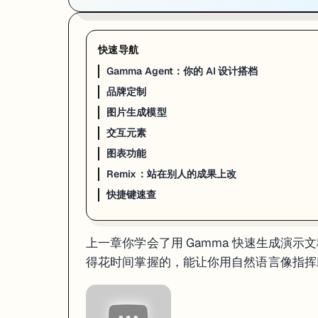
Agent 支持的操作范围：
快速导航
批量编辑
：一句话改全部卡片的风格、措辞、配色
联网搜索
：给它一个 URL 或让它搜索资料，自动带引用来源
Gamma Agent：你的 AI 设计搭档
图片理解
：截图拖进对话框，它能理解截图内容并据此修改
翻译
：支持 30+ 种语言互翻，中英日韩都没问题
品牌定制
生成图表
：描述数据，它帮你画柱状图、饼图、折线图
图片生成模型
用 Agent 改一整套 10 张卡片的风格，只需要一句话 + 等几秒。手动做
交互元素
图表功能
品牌定制
Remix：站在别人的成果上改
如果你经常用 Gamma 做公司相关的演示，设置一次品牌套件后面就省
快捷键速查
进 Workspace Settings → Brand，可以设置：
品牌色
：主色、辅助色、背景色
上一章你学会了用 Gamma 快速生成演示文
Logo
：自动出现在每张卡片的页脚
得花时间掌握的，能让你用自然语言像指挥
字体
：自定义标题和正文字体（支持中文字体如宋体、微软雅黑）
默认主题
：所有新建内容自动用你的品牌主题
设完之后，生成内容时选 "Apply brand" 就行。Agent 也能识别