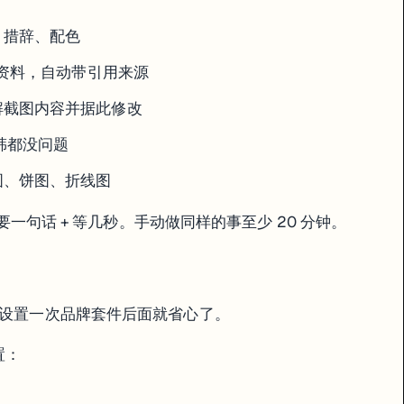
、措辞、配色
索资料，自动带引用来源
适合把补充内容藏起来，不占主线篇幅。
解截图内容并据此修改
日韩都没问题
图、饼图、折线图
只需要一句话 + 等几秒。手动做同样的事至少 20 分钟。
图层，不用切应用。
示，设置一次品牌套件后面就省心了。
设置：