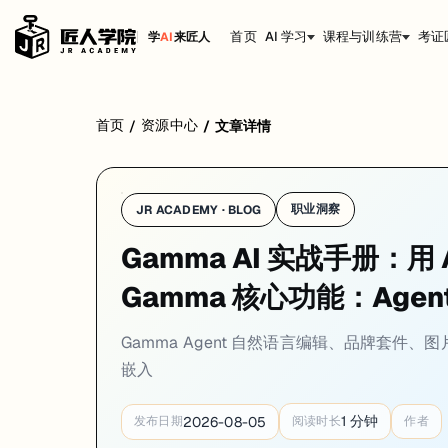
首页
AI 学习
课程与训练营
考证
学
AI
来匠人
上一章你学会了用 Gamma 快速生成演示文稿。这一章深入它的核心功能
首页
资源中心
/
/
文章详情
职业洞察
JR ACADEMY · BLOG
Gamma Agent：你的 AI 设计搭档
Gamma AI 实战手册：用
Gamma 核心功能：Age
2025 年 9 月 Gamma 发布了 3.0 版本，最大更新就是
Gamma Agent
# 这些都是实际可用的 Agent 指令

Gamma Agent 自然语言编辑、品牌套件、图片生
"把所有卡片的标题换成更有冲击力的措辞"

嵌入
"给第 3 张卡片加一个 React vs Vue 的性能对比表格"

"全部换成深色主题，突出科技感"

"帮我把整套内容翻译成英文"

1
分钟
2026-08-05
发布日期
阅读时长
作者
"检查所有卡片的拼写和语法错误"
