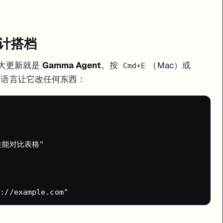
这样的地址上。
rdomain.com
 设计搭档
·E 单独生成再粘过来：
，最大更新就是
Gamma Agent
。按
（Mac）或
Cmd+E
自然语言让它改任何东西：
的场景
性能对比表格"

成，或者输入 prompt 描述你想要的画面。
举例：