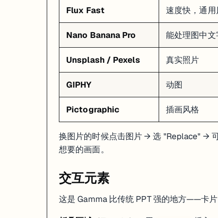
撤销
Cmd+Z
Ctrl+Z
Flux Fast
速度快，通用
加粗
Cmd+B
Ctrl+B
插入链接
Cmd+K
Ctrl+K
Nano Banana Pro
能处理图中文字
演示模式
Cmd+Shift+P
Ctrl+Shift+P
Unsplash / Pexels
真实照片
GIPHY
动图
Pictographic
插画风格
换图片的时候点击图片 → 选 "Replace"
想要的画面。
交互元素
这是 Gamma 比传统 PPT 强的地方——