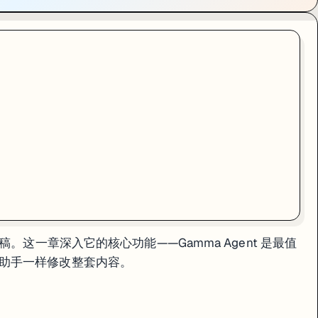
同样的事至少 20 分钟。
心了。
稿。这一章深入它的核心功能——Gamma Agent 是最值
助手一样修改整套内容。
品牌设置——你说"用公司品牌风格重做"，它会自动套用。