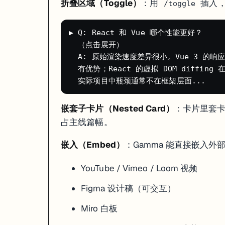
折叠区域（Toggle）
：用
插入，
/toggle
▶ Q: React 和 Vue 哪个性能更好？

  （点击展开）

  A: 原始渲染速度差异很小。Vue 3 的响
  有优势；React 的虚拟 DOM diffing
嵌套子卡片（Nested Card）
：卡片里套
占主线篇幅。
嵌入（Embed）
：Gamma 能直接嵌入外
YouTube / Vimeo / Loom 视频
Figma 设计稿（可交互）
Miro 白板