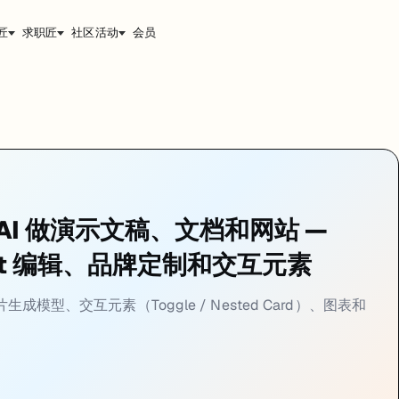
匠
求职匠
社区活动
会员
——Gamma Agent 是最值得花时间掌握的，能让你用自然语言像指
 AI 做演示文稿、文档和网站 —
nt 编辑、品牌定制和交互元素
。按
（Mac）或
（Windows）呼出，你可以用自然语言
Cmd+E
Ctrl+E
成模型、交互元素（Toggle / Nested Card）、图表和