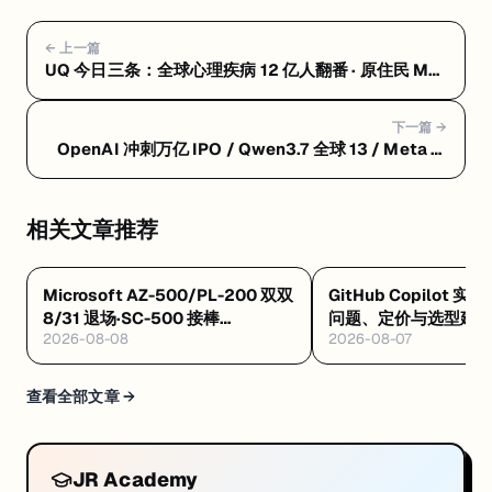
← 上一篇
UQ 今日三条：全球心理疾病 12 亿人翻番 · 原住民 MD
招生倍增 · 反电子烟教育缺口研究
下一篇 →
OpenAI 冲刺万亿 IPO / Qwen3.7 全球 13 / Meta 裁
8000 保 AI / Claude 代理编排 / 百度文心 5.1
相关文章推荐
Microsoft AZ-500/PL-200 双双
GitHub Copilot 实
8/31 退场·SC-500 接棒
问题、定价与选型建
2026-08-08
2026-08-07
·Databricks GenAI 工程认证解析
·Google GEAR 免费 AI 课
查看全部文章 →
JR Academy