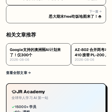
动续 KCNA · Databricks Summit 现场考试 $100｜IT
日报 2026-06-09
下一篇 →
悉大期末free吃饭地图来了！🍚
相关文章推荐
Google支持的澳洲🆓AI计划来
AZ-802 合并两考本月
了！仅300个
410 接替 PL-200 
2026-08-06
2026-08-06
·Databricks 考纲
查看全部文章 →
JR Academy
全球华人学习 AI 第一站
✓
15000+ 学员