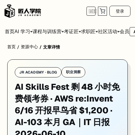
登录
🇺🇸
首页
会员
AI 学习
课程与训练营
考证匠
求职匠
社区活动
Microsoft AI Skills Fest 2026（6 月 8–12 日）今天进入最后 48 
首页
资源中心
/
/
文章详情
职业洞察
JR ACADEMY · BLOG
AI Skills Fest 剩 48 小时免
费领考券 · AWS re:Invent
6/16 开报早鸟省 $1,200 ·
AI-103 本月 GA｜IT 日报
2026-06-10