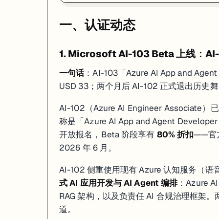
一、认证动态
4. Azure AZ-104 4 月 17 日更新：混合云管理与 AI 服务
一句话
：AZ-104 Microsoft Azure Administrator 4 月 
1. Microsoft AI-103 Beta 上线：AI
这次不是换考试代码、不发 v2 版本，而是在现有 AZ-104 框架内精细
一句话
：AI-103「Azure AI App and Age
Azure Arc 混合云管理
：跨本地 + 多云场景的统一资源治理策略
USD 33；两个月后 AI-102 正式退出历史
Azure Monitor 自动化
：告警规则 + Action Group 的全流程配置
Azure AI 服务网络权限
：在特定场景下如何设置连接到 Azure OpenA
成本优化
：Advisor 建议落地与预留实例计划
AI-102（Azure AI Engineer Associat
称是「Azure AI App and Agent Develo
4 月还有 AI-200（预计取代 AZ-204，beta 原定 4 月 2 日）和 A
开放报名，Beta 阶段享有
80% 折扣
——官方
来源：
mscertquiz.com — Azure Exam Changes 2026
·
intuned
2026 年 6 月。
二、免费 / 限免课程
AI-102 侧重使用现有 Azure 认知服务（语
式 AI 应用开发与 AI Agent 编排
：Azure 
1. DeepLearning.AI × Snowflake：Building Multimodal
RAG 架构，以及负责任 AI 合规治理框
道。
适合
：想把数据管道从结构化文本延伸到图片、音频、视频处理的数据工程