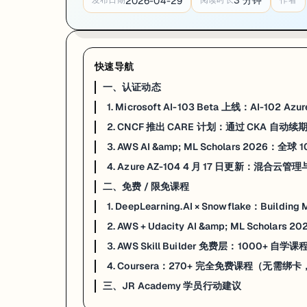
3
分钟
2026-04-29
发布日期
阅读时长
作者
CNCF 认证历来有一个让人烦恼的规则：拿了 CKA 的工程师，KCNA（Kubernete
规则是这样的：
CKA 或 CKAD 通过 / 续期
→ KCNA 自动续期
快速导航
CKS 通过 / 续期
→ KCSA（Kubernetes and Cloud Native Secu
一、认证动态
计划
2026 年 1 月 1 日起生效
，6 月完成系统全面切换。从 1 月 1 日至
1. Microsoft AI-103 Beta 上线：AI-102 Azu
来源：
CNCF CARE Program 官方公告
·
Cloud Native Now
2. CNCF 推出 CARE 计划：通过 CKA 自
3. AWS AI &amp; ML Scholars 2026：
3. AWS AI & ML Scholars 2026：全球 10 万免费名额，6 
4. Azure AZ-104 4 月 17 日更新：混合云
一句话
：AWS + Udacity 联合开放 10 万个免费 AI 学习名额，顶尖 4
二、免费 / 限免课程
项目分两阶段：
1. DeepLearning.AI × Snowflake：Building
2. AWS + Udacity AI &amp; ML Scholar
Phase 1 — Challenge 阶段（3 月 24 日 — 6 月 24 日）
：大约 10 小时
3. AWS Skill Builder 免费层：1000+ 自学
Phase 2 — Nanodegree（全额资助）
：Phase 1 成绩排名前
4500 名
4. Coursera：270+ 完全免费课程（无需
申请条件：年满 18 岁，
无编程或 AI 基础要求
，全球开放报名。官方申
三、JR Academy 学员行动建议
来源：
AWS Training Blog
·
Opportunities for Youth