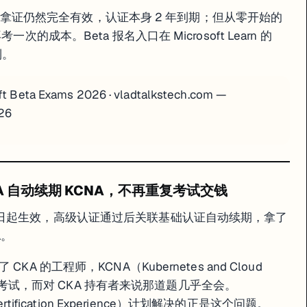
Short Course，讲师 Gilberto Hernandez。课程覆盖三个核心模块：
0 日前拿证仍然完全有效，认证本身 2 年到期；但从零开始的
接处理的结构化文本
的成本。Beta 报名入口在 Microsoft Learn 的
字说明
到。
索增强生成，生成带引用来源的回答
hon + SQL 基础。Snowflake SnowPro 或 Databricks Certi
ft Beta Exams 2026
·
vladtalkstech.com —
026
degree 学费的全球学员
链接
：
udacity.com/scholarships/aws-ai-ml-sch
e Phase 只需 10 小时完成，即得 3 个月 AWS Skill Builder；
 CKA 自动续期 KCNA，不再重复考试交钱
系列
 1 月 1 日起生效，高级认证通过后关联基础认证自动续期，拿了
A。
接
：
skillbuilder.aws
中几个值得标记：
 的工程师，KCNA（Kubernetes and Cloud
6 小时，完全免费，无需订阅
新参加考试，而对 CKA 持有者来说那道题几乎全会。
盖 Amazon Bedrock 基本概念
 Recertification Experience）计划解决的正是这个问题。