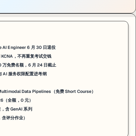
s and Cloud Native Associate）快到期时还得重新参加考试，而对 CK
rity Associate）自动续期
切换完成这段时间内获得认证的持有者，只要此前已有对应基础认证，均自动纳入新规则
re AI Engineer 6 月 30 日退役
动续期 KCNA，不再重复考试交钱
全球 10 万免费名额，6 月 24 日截止
月 24 日截止
管理与 AI 服务权限配置进考纲
500 人直接拿全额 Nanodegree（市值约 USD 1200），现在报名距截止还
 Multimodal Data Pipelines（免费 Short Course）
s 2026（全额，0 元）
内容，覆盖 AI 基础知识、Amazon PartyRock 和 Amazon Bedr
课程，含 GenAI 系列
进入 Udacity Nanodegree 项目，市场价约 USD 399/月，3 个月 
绑卡，含评分作业）
请页：
udacity.com/scholarships/aws-ai-ml-scholars