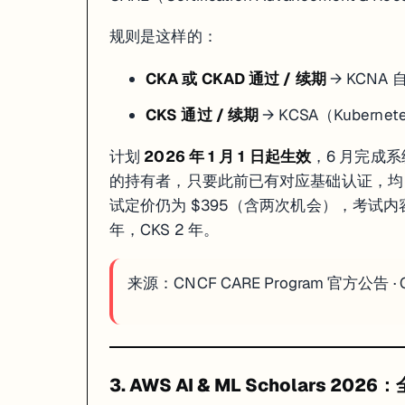
各服务专项 Deep Dive
：每个 10-30 分钟，适合针对性补漏
规则是这样的：
登录需要 AWS 账户（免费注册）。付费 Individual 订阅 USD 29/
CKA 或 CKAD 通过 / 续期
→ KCNA
4. Coursera：270+ 完全免费课程（无需绑卡，含评分作业）
CKS 通过 / 续期
→ KCSA（Kubernetes
适合
：想拿名校课程学习经历但预算为零、不需要官方证书的学员
链接
Coursera 目前仍维护超过 270 门「Full Course, No Cert
计划
2026 年 1 月 1 日起生效
，6 月完成系
的持有者，只要此前已有对应基础认证，均自动
Coursera Plus 当前有 40% 折扣促销（具体截止日期以官网为准）
试定价仍为 $395（含两次机会），考试内容对标 K
年，CKS 2 年。
三、JR Academy 学员行动建议
Azure AI 方向考生本周操作
：现在就去 Microsoft Learn 搜「AI-
来源：
CNCF CARE Program 官方公告
·
Kubernetes 持有者检查自动续期
：登录 Linux Foundatio
数据工程师今天 2 小时任务
：直接打开
learn.deeplearning.ai
完成 
AWS 零基础入门者
：在 6 月 24 日前去
udacity.com/scholarship
3. AWS AI & ML Scholars 20