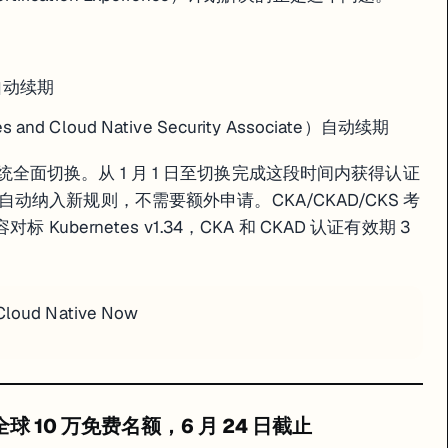
月 额外解锁考试模拟题和沙盒实验室（官方真实 lab environment，不是本
 自动续期
 and Cloud Native Security Associate）自动续期
：
classcentral.com — Coursera Free Courses 完整列表
ificate」免费课程——包含所有视频、评分作业和讨论区，区别仅在于没有结业证书。操
统全面切换。从 1 月 1 日至切换完成这段时间内获得认证
纳入新规则，不需要额外申请。CKA/CKAD/CKS 考
，年费约 USD 263，覆盖 10,000+ 课程含证书，适合同时备考多门认证
ubernetes v1.34，CKA 和 CKAD 认证有效期 3
103 beta」报名 Beta 考试，趁 80% 折扣约 USD 33 拿下 Azure AI Ap
Cloud Native Now
n 账户确认 KCNA 到期日。若你在 2026 年 1 月 1 日之后通过了 CKA 或
Snowflake 的 Multimodal Pipelines Short Course，完成后简
s/aws-ai-ml-scholars
申请，10 小时刷完 Challenge Phase 至少白拿 3
26：全球 10 万免费名额，6 月 24 日截止