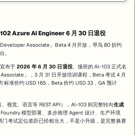
权限配置进考纲
17 日小幅更新，新增 Azure Arc 混合云场景和 Azure AI 服务网络权限配置，
-102 Azure AI Engineer 6 月 30 日退役
化调整考点权重：
nt Developer Associate」Beta 4 月开放，早鸟 80 折约
舞台。
I / Azure AI Services 的 RBAC、私有端点、防火墙规则
e）已宣布于
2026 年 6 月 30 日退役
。接班的 AI-103 正式名
per Associate」，3 月 31 日开放培训课程，Beta 考试 4 月
I-103 Beta 同步上线，可以看出微软正在系统性地把 AI 能力要求纳入所有 As
标准价约 USD 165，Beta 价约 USD 33，GA 预计
in.net — AZ-104 April 2026 Update
音、视觉、语言等 REST API），AI-103 则完整转向
生成
AI Foundry 模型部署、多步推理 Agent 设计、生产环境
 Data Pipelines（免费 Short Course）
架。两门考试定位差距已经相当大，不是小升级，是完整换赛
师和 ML 工程师
链接
：
learn.deeplearning.ai — Building Multimodal