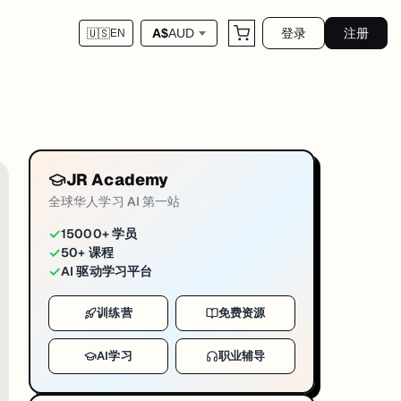
登录
注册
A$
AUD
🇺🇸
EN
台。
JR Academy
oper Associate」，3 月 31 日开放培训课程，Beta 考试 4 月开放报名，Be
全球华人学习 AI 第一站
AI Foundry 模型部署、多步推理 Agent 设计、生产环境 RAG 
✓
15000+ 学员
✓
50+ 课程
。Beta 报名入口在 Microsoft Learn 的 AI-103 认证页面，
✓
AI 驱动学习平台
训练营
免费资源
AI学习
职业辅导
A。