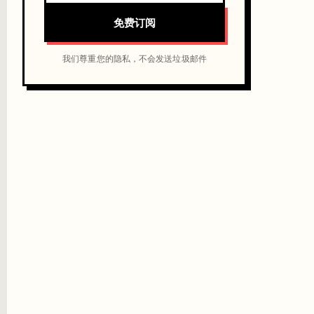
免费订阅
我们尊重您的隐私，不会发送垃圾邮件
fied Associate Developer 备考者可以把这个当作 AI 数据管道的实战补充。
olars
前 4500 名进全额 Nanodegree。没有技术门槛、全球开放，现在申请边际成本极低