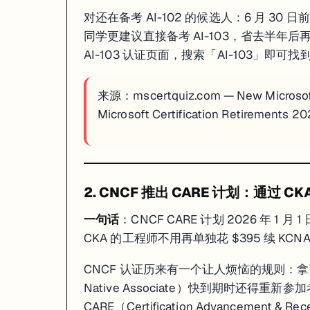
4 月 22 日上线，由 DeepLearning.AI 与 Snowflake 联合推出的免费 
对还在备考 AI-102 的候选人：6 月 3
OCR + ASR 文本提取
：把 PDF 图表和会议录音转成 LLM 可直
同学更建议直接备考 AI-103，省去半年后再考一次
VLM（视觉语言模型）视频描述
：对视频逐帧生成带时间戳的文
AI-103 认证页面，搜索「AI-103」即可找
Multimodal RAG 管道
：跨幻灯片、音频、视频内容的多模态检
整个 Short Course 完全免费、无需绑卡，典型完成时长 1-2 小时，建议具备 Pyt
来源：
mscertquiz.com — New Microso
Microsoft Certification Retirements 2
2. AWS + Udacity AI & ML Scholars 2026（全额，0 元）
适合
：想系统入门 AI/ML 但没有编程基础、或负担不起 Udacity Nano
见上方认证动态第 3 条，重点提醒：报名截止
6 月 24 日
，Challeng
2. CNCF 推出 CARE 计划：通过
3. AWS Skill Builder 免费层：1000+ 自学课程，含 GenAI 
一句话
：CNCF CARE 计划 2026 年
CKA 的工程师不用再单独花 $395 续 KCN
适合
：正在备考 AWS 认证、或需要利用碎片时间补知识点的工程师
链
AWS Skill Builder 免费层目前提供超过 1,000 个自助学习资源，其
CNCF 认证历来有一个让人烦恼的规则：拿了 CKA
AWS Cloud Practitioner Essentials
：Foundation 级，约 
Native Associate）快到期时还得重
Generative AI Essentials on AWS
：新增模块，约 2 小时，免费，覆
CARE（Certification Advancement &