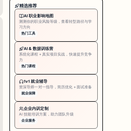
A 持有者来说那道题几乎全会。CARE（Certification Advancement 
精选推荐
AI 职业影响地图
测测你的职业风险等级，查看转型路径与学
习方向
热门工具
，不需要额外申请。CKA/CKAD/CKS 考试定价仍为 $395（含两次机会）
AI & 数据训练营
系统化课程 + 真实项目实战，快速提升竞争
力
热门课程
剩 2 个月。
1v1 就业辅导
资深导师一对一指导，简历优化 + 面试准备
就业保障
ock 实操应用。所有完成毕业者获得
3 个月 AWS Skill Builder 订阅
（市场价 US
企业内训定制
AWS 全额买单，学费零元。
AI 技能培训方案，助力团队升级
企业服务