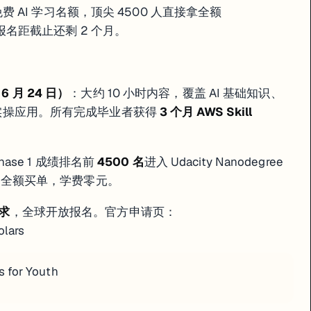
照 4 月 17 日更新后的考点权重，重点补 Azure Arc 多云治理和 
万个免费 AI 学习名额，顶尖 4500 人直接拿全额
现在报名距截止还剩 2 个月。
— 6 月 24 日）
：大约 10 小时内容，覆盖 AI 基础知识、
drock 实操应用。所有完成毕业者获得
3 个月 AWS Skill
hase 1 成绩排名前
4500 名
进入 Udacity Nanodegree
WS 全额买单，学费零元。
要求
，全球开放报名。官方申请页：
olars
s for Youth