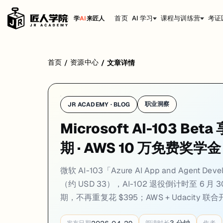
首页
AI 学习
课程与训练营
考证
学
AI
来匠人
一、认证动态
首页
资源中心
/
/
文章详情
1. Microsoft AI-103 Beta 上线：AI-102 Azure AI Engine
一句话
：AI-103「Azure AI App and Agent Developer Assoc
职业洞察
JR ACADEMY · BLOG
AI-102（Azure AI Engineer Associate）已宣布于
2026 年 6 月 30 日
Microsoft AI-103 Bet
AI-102 侧重使用现有 Azure 认知服务（语音、视觉、语言等 REST API
期 · AWS 10 万免费奖学金
对还在备考 AI-102 的候选人：6 月 30 日前拿证仍然完全有效，认证本身 
来源：
mscertquiz.com — New Microsoft Beta Exams 2026
·
vl
微软 AI-103「Azure AI App and Agent D
（约 USD 33），AI-102 退役倒计时至 6 月 
2. CNCF 推出 CARE 计划：通过 CKA 自动续期 KCNA，
期，不再重复花 $395；AWS + Udacity 联合开放
一句话
：CNCF CARE 计划 2026 年 1 月 1 日起生效，高级认证通