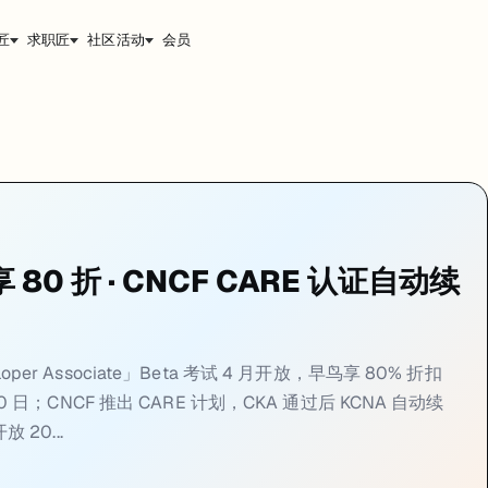
匠
求职匠
社区活动
会员
er 6 月 30 日退役
iate」Beta 4 月开放，早鸟 80 折约 USD 33；两个月后 AI-102 正式退出历史舞
退役
。接班的 AI-103 正式名称是「Azure AI App and Agent Devel
a 享 80 折 · CNCF CARE 认证自动续
），AI-103 则完整转向
生成式 AI 应用开发与 AI Agent 编排
：Azure 
2 年到期；但从零开始的同学更建议直接备考 AI-103，省去半年后再考一次的成本
adtalkstech.com — Microsoft Certification Retirements 2026
eveloper Associate」Beta 考试 4 月开放，早鸟享 80% 折扣
30 日；CNCF 推出 CARE 计划，CKA 通过后 KCNA 自动续
不再重复考试交钱
 20...
过后关联基础认证自动续期，拿了 CKA 的工程师不用再单独花 $395 续 KCN