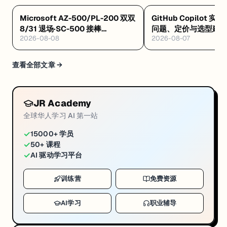
Microsoft AZ-500/PL-200 双双
GitHub Copilot 实
8/31 退场·SC-500 接棒
问题、定价与选型建
2026-08-08
2026-08-07
·Databricks GenAI 工程认证解析
·Google GEAR 免费 AI 课
查看全部文章 →
JR Academy
全球华人学习 AI 第一站
✓
15000+ 学员
✓
50+ 课程
✓
AI 驱动学习平台
训练营
免费资源
AI学习
职业辅导