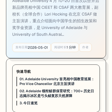
Adelaide University 4 月 10–20 日首次以合并后
02. Adelaide 领衔鲸群保育研究：700+
新品牌亮相中国 CIEET 和 CSAF 两大教育展，副
校长（全球合作）Lori Hocking 在北京 CSAF 做
一句话
：阿德莱德大学主导的一项国际研究 2026 年 4 月下旬发布：
弓
主旨演讲，重点介绍面向中国学生的招生政策和
阿德莱德大学主导的国际研究团队 2026 年 4 月下旬发布一项发现：
奖学金资源，是 University of Adelaide 与
这项研究在方法论上的价值同样突出。历史档案数字化 + 生态建模的跨学科范
University of South Austral...
对走 Marine Biology、Environmental Science、Co
1
分钟
2026-05-01
发布日期
阅读时长
作者
来源：
Adelaide University Newsroom · 2026-04
3. 今日速览
快速导航
01 · 中国教育展首秀
：Adelaide University 4 月 10–2
02 · 弓头鲸保育研究
：Adelaide 领衔分析 700+ 历史捕鲸日志；冰区
01. Adelaide University 首亮相中国教育巡展：
Pro Vice Chancellor 北京主旨演讲
如果你在看 ADELAIDE 的申请、奖学金或研究机会，这篇可以直接当
02. Adelaide 领衔鲸群保育研究：700+ 历史日
志揭示冰区是弓头鲸复苏天然屏障
3. 今日速览