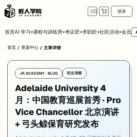
登录
🇺🇸
首页
会员
AI 学习
课程与训练营
考证匠
求职匠
社区活动
首页
资源中心
/
/
文章详情
学校：
阿德莱德大学 / University of Adelaide
日期：
2026-05-
Adelaide University 4 月 10–20 日首次以合并后新品牌亮相中国
01. Adelaide University 首亮相中国教育巡展：
职业洞察
JR ACADEMY · BLOG
Adelaide University 4
一句话
：Adelaide University 4 月 10–20 日首次携合
Adelaide University 4 月 10–20 日出现在中国最重要的两个国际
月：中国教育巡展首秀 · Pro
副校长级别亲赴北京主旨演讲不是常规动作。这一举动说明学校管理层把中国市场
Vice Chancellor 北京演讲
目前面向国际学生开放的主要奖学金路径：Adelaide Global Academic Exce
+ 弓头鲸保育研究发布
来源：
Adelaide University News · 2026-04