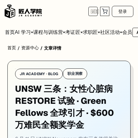
登录
🇺🇸
首页
会员
AI 学习
课程与训练营
考证匠
求职匠
社区活动
首页
资源中心
/
/
文章详情
学校：
新南威尔士大学 / UNSW Sydney
日期：
2026-06-11
同
6 月 11 日 UNSW Newsroom 发布三条值得关注的消息：Associate P
01. UNSW 主导 RESTORE 试验，Wellcom
职业洞察
JR ACADEMY · BLOG
UNSW 三条：女性心脏病
一句话
：UNSW 医学与健康学院
Associate Professor Erin Howden
获
UNSW 医学与健康学院 Associate Professor Erin Howd
RESTORE 试验 · Green
Wellcome Leap 是专注于高风险高回报生命科学研究的全球性机构。VISIB
Fellows 全球引才 · $600
对于计划在 UNSW 从事生物医学、运动生理学、心脏医学或女性健康方向研
万难民全额奖学金
来源：
UNSW Newsroom · 2026-06