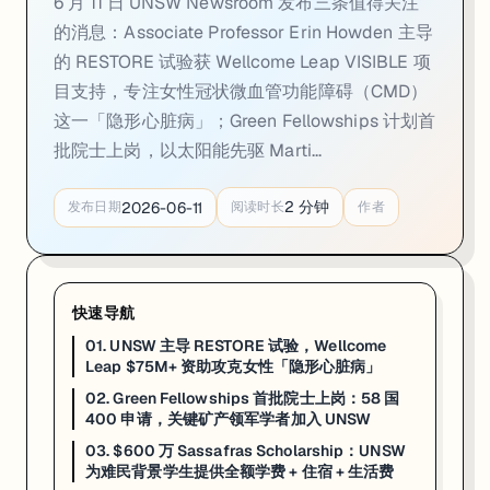
6 月 11 日 UNSW Newsroom 发布三条值得关注
02. Green Fellowships 首批院士上岗：5
的消息：Associate Professor Erin Howden 主导
的 RESTORE 试验获 Wellcome Leap VISIBLE 项
一句话
：UNSW 宣布 Green Fellowships 计划首批院士正式加入，
目支持，专注女性冠状微血管功能障碍（CMD）
UNSW Green Fellowships 计划宣布迎来首批院士，正式开始运转。
这一「隐形心脏病」；Green Fellowships 计划首
首批 Green Fellows 覆盖四个方向：关键矿产、宪法法、人口健康和可
批院士上岗，以太阳能先驱 Marti...
Green Fellowships 的合同设计为最短 12 个月、最长两
2
分钟
2026-06-11
发布日期
阅读时长
作者
来源：
UNSW Newsroom · 2026-06
03. $600 万 Sassafras Scholarshi
快速导航
一句话
：UNSW 宣布收到
$600 万捐款
，设立 HMJ Sassafras S
01. UNSW 主导 RESTORE 试验，Wellcome
UNSW 宣布收到 $600 万捐款，设立 HMJ Sassafras Schol
Leap $75M+ 资助攻克女性「隐形心脏病」
02. Green Fellowships 首批院士上岗：58 国
Sassafras Scholarship 的全额资助内容覆盖了留学成本最
400 申请，关键矿产领军学者加入 UNSW
对于面向这一奖学金的目标群体及其支持者，请直接访问 UNSW 官网的
03. $600 万 Sassafras Scholarship：UNSW
为难民背景学生提供全额学费 + 住宿 + 生活费
来源：
UNSW Newsroom · 2026-05