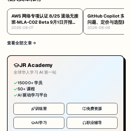
AWS 网络专项认证 8/25 退场无接
GitHub Copilot 实
班·MLA-C02 Beta 9月1日开报
问题、定价与选型建
2026-08-07
2026-08-06
$75·GAIL 零基础 $99 稀缺证
查看全部文章 →
JR Academy
全球华人学习 AI 第一站
✓
15000+ 学员
✓
50+ 课程
✓
AI 驱动学习平台
训练营
免费资源
AI学习
职业辅导