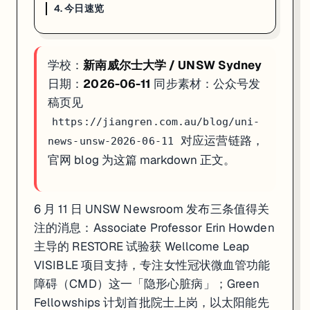
4. 今日速览
4. 今日速览
01 · 科研合作
：UNSW 主导 RESTORE 试验；Wellcome L
学校：
新南威尔士大学 / UNSW Sydney
02 · 科研合作
：Green Fellowships 首批上岗；58 国 400
03 · 奖学金
：$600 万 Sassafras Scholarship；全额学费 +
日期：
2026-06-11
同步素材：公众号发
稿页见
如果你在看 UNSW 的申请、奖学金或研究机会，这篇可以直接当作今
https://jiangren.com.au/blog/uni-
对应运营链路，
news-unsw-2026-06-11
官网 blog 为这篇 markdown 正文。
6 月 11 日 UNSW Newsroom 发布三条值得关
注的消息：Associate Professor Erin Howden
主导的 RESTORE 试验获 Wellcome Leap
VISIBLE 项目支持，专注女性冠状微血管功能
障碍（CMD）这一「隐形心脏病」；Green
Fellowships 计划首批院士上岗，以太阳能先