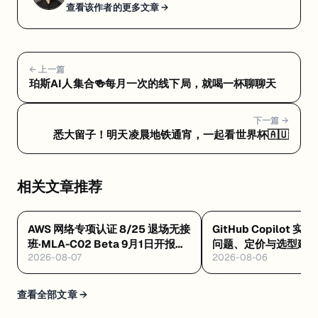
查看该作者的更多文章 →
← 上一篇
珀斯AI人集合🍻每月一次的线下局，就喝一杯聊聊天
下一篇 →
悉大留子！明天凌晨地铁通宵，一起看世界杯🇦🇺
相关文章推荐
AWS 网络专项认证 8/25 退场无接
GitHub Copilot 实
班·MLA-C02 Beta 9月1日开报
问题、定价与选型建
2026-08-07
2026-08-06
$75·GAIL 零基础 $99 稀缺证
查看全部文章 →