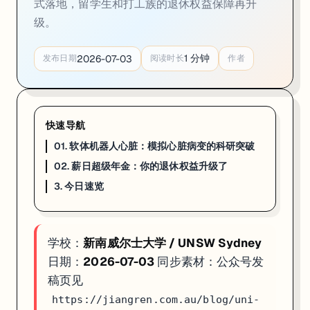
式落地，留学生和打工族的退休权益保障再升
02. 薪日超级年金：你的退休权益升级了
级。
一句话
：澳洲**薪日超级年金（Payday Super）**于 2026 年 7 
1
分钟
2026-07-03
发布日期
阅读时长
作者
澳洲薪日超级年金（Payday Super）制度于 2026 年 7 月
UNSW 研究测算显示，以 25 岁中位收入劳动者为例，新制度下其退休
对于在澳留学并兼职打工的学生而言，了解薪日超级年金制度尤为重要。若
快速导航
来源：
UNSW Newsroom · 2026-07-01
01. 软体机器人心脏：模拟心脏病变的科研突破
02. 薪日超级年金：你的退休权益升级了
3. 今日速览
3. 今日速览
软体机器人心脏：UNSW 全合成模型模拟瓣膜病变，顶刊双发，
薪日超级年金：2026-07-01 起 7 日内缴付，中位收入者退休多获约 
如果你在看 UNSW 的申请、奖学金或研究机会，这篇可以直接当作今
学校：
新南威尔士大学 / UNSW Sydney
日期：
2026-07-03
同步素材：公众号发
稿页见
https://jiangren.com.au/blog/uni-