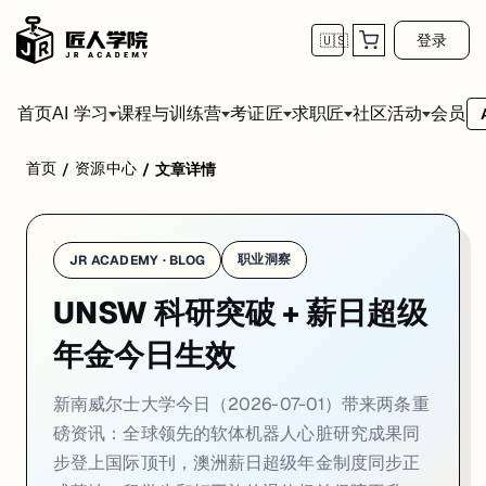
登录
🇺🇸
首页
会员
AI 学习
课程与训练营
考证匠
求职匠
社区活动
首页
资源中心
/
/
文章详情
学校：
新南威尔士大学 / UNSW Sydney
日期：
2026-07-03
同
新南威尔士大学今日（2026-07-01）带来两条重磅资讯：全球领
01. 软体机器人心脏：模拟心脏病变的科研突破
职业洞察
JR ACADEMY · BLOG
UNSW 科研突破 + 薪日超级
一句话
：UNSW 生物医学工程学院研究团队研发出
全合成软体机器人心
UNSW 生物医学工程学院 Thanh Nho Do 副教授团队研发
年金今日生效
这一成果的重要意义在于：研究人员无需依赖动物实验或真实捐赠心脏
新南威尔士大学今日（2026-07-01）带来两条重
相关研究成果同步发表于《自然通讯》（Nature Communications
磅资讯：全球领先的软体机器人心脏研究成果同
步登上国际顶刊，澳洲薪日超级年金制度同步正
来源：
UNSW Newsroom · 2026-07-01