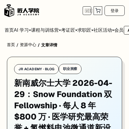
登录
🇺🇸
首页
会员
AI 学习
课程与训练营
考证匠
求职匠
社区活动
首页
资源中心
/
/
文章详情
学校：
新南威尔士大学 / UNSW Sydney
日期：
2026-04-29
同
新南威尔士大学 2026-04-29 的重点消息是：Snow Foundation 双 
01. UNSW 医学双星各获 Snow Foundation $800
职业洞察
JR ACADEMY · BLOG
新南威尔士大学 2026-04-
一句话
：UNSW Medicine & Health 两位研究员同获
Snow Medical Re
Deborah Burnett
：聚焦
预防触发自身免疫疾病的感染
——开发更安全
29：Snow Foundation 双
Ira Deveson
：攻坚
下一代基因组测序技术
，目标是更完整理解人类基
Fellowship · 每人 8 年
为什么重要
：Snow Foundation 全澳严选，8 年资助让研究
$800 万 · 医学研究最高荣
来源：
Inside UNSW · 2026-04-14
誉 + 氢燃料电池微通道新设