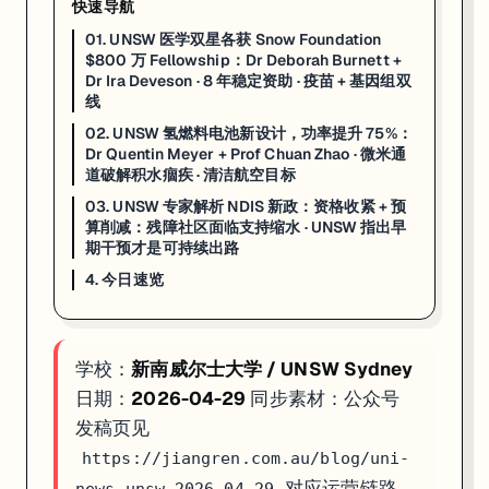
快速导航
4. 今日速览
01. UNSW 医学双星各获 Snow Foundation
$800 万 Fellowship：Dr Deborah Burnett +
Snow 医学 Fellowship × 2
：Dr Burnett（自免疫疫苗）+ Dr D
Dr Ira Deveson · 8 年稳定资助 · 疫苗 + 基因组双
氢燃料电池 +75%
：100µm 侧向旁路通道破解积水难题；铂用量降低；低
线
NDIS 资格收紧落地
：年支出 $420 亿后政府收紧准入；部分残
02. UNSW 氢燃料电池新设计，功率提升 75%：
Dr Quentin Meyer + Prof Chuan Zhao · 微米通
如果你在看 UNSW 的申请、奖学金或研究机会，这篇可以直接当作今
道破解积水痼疾 · 清洁航空目标
03. UNSW 专家解析 NDIS 新政：资格收紧 + 预
算削减：残障社区面临支持缩水 · UNSW 指出早
期干预才是可持续出路
4. 今日速览
学校：
新南威尔士大学 / UNSW Sydney
日期：
2026-04-29
同步素材：公众号
发稿页见
https://jiangren.com.au/blog/uni-
对应运营链路，