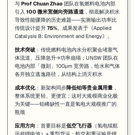
与
Prof Chuan Zhao
团队在氢燃料电池内部
引入
100 微米宽侧向旁路通道
，彻底解决积水
导致性能骤降的历史难题——实测输出功率比
传统设计提升
75%
。成果发表于《Applied
Catalysis B: Environment and Energy》。
技术突破
：传统燃料电池内水分积聚会堵塞气
体流道、压降急升→功率崩塌；UNSW 团队在
电池内部「微刻」100µm 宽旁路，给水和气体
各开独立逃逸路径，从结构上消灭积水
成本优化
：新架构同步
降低铂等贵金属用量
，
整体系统更轻、更便宜；这对大规模商业化极
为关键——铂稀缺性一直是氢电大规模推广的
瓶颈
应用方向
：首要目标是
低空飞行器
（氢电续航
远超锂电池）+ 重型货运；航空和重运输是锂