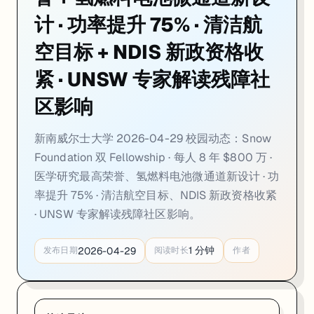
02. UNSW 氢燃料电池新设计，功率提升 75%：Dr Q
计 · 功率提升 75% · 清洁航
一句话
：UNSW 化学学院
Dr Quentin Meyer
与
Prof Chuan Zhao
团
空目标 + NDIS 新政资格收
技术突破
：传统燃料电池内水分积聚会堵塞气体流道、压降急升→功率崩塌
紧 · UNSW 专家解读残障社
成本优化
：新架构同步
降低铂等贵金属用量
，整体系统更轻、更便宜；
区影响
应用方向
：首要目标是
低空飞行器
（氢电续航远超锂电池）+ 重型货运
新南威尔士大学 2026-04-29 校园动态：Snow
来源：
UNSW Newsroom · 2026-04
Foundation 双 Fellowship · 每人 8 年 $800 万 ·
03. UNSW 专家解析 NDIS 新政：资格收紧
医学研究最高荣誉、氢燃料电池微通道新设计 · 功
率提升 75% · 清洁航空目标、NDIS 新政资格收紧
一句话
：澳洲国家残障保险计划（NDIS）新一轮改革落地，UNSW 社
· UNSW 专家解读残障社区影响。
政策背景
：NDIS 年支出已超
420 亿澳元
，增速远超联邦预算，政府决
1
分钟
2026-04-29
发布日期
阅读时长
作者
核心矛盾
：UNSW 专家指出：
单纯砍预算并非可持续路径
——真正降低
社区影响
：残障倡导团体对新政提出强烈质疑，认为资格收紧标准不透
来源：
UNSW Newsroom · 2026-04