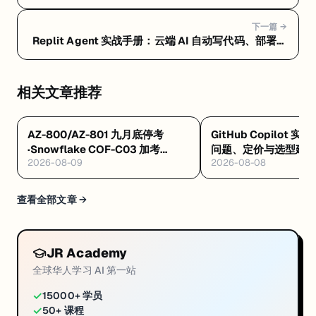
见问题 FAQ：隐私风险、定价真相与选型建议
下一篇 →
Replit Agent 实战手册：云端 AI 自动写代码、部署一
条龙 — Replit Agent 是什么：浏览器里让 AI 自动写
代码、测试、部署的云端平台
相关文章推荐
AZ-800/AZ-801 九月底停考
GitHub Copilot 实
·Snowflake COF-C03 加考
问题、定价与选型建
2026-08-09
2026-08-08
Cortex AI·AWS 十万免费 AI 席
8/4 开训
查看全部文章 →
JR Academy
全球华人学习 AI 第一站
✓
15000+ 学员
✓
50+ 课程