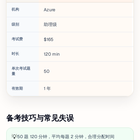
机构
Azure
A
助理级
级别
考试费
$165
$
时长
120
min
9
单次考试题
50
6
量
1
年
3
有效期
备考技巧与常见失误
💡
50 题 120 分钟，平均每题 2 分钟，合理分配时间