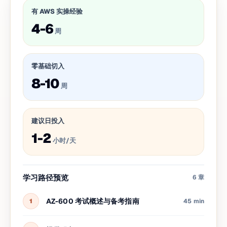
有 AWS 实操经验
4-6
周
零基础切入
8-10
周
建议日投入
1-2
小时/天
学习路径预览
6
章
AZ-600 考试概述与备考指南
1
45 min