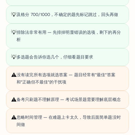
💡
及格分 700/1000，不确定的题先标记跳过，回头再做
💡
排除法非常有用 — 先排掉明显错误的选项，剩下的再分
析
💡
多选题会告诉你选几个，仔细看题目要求
⚠️
没有读完所有选项就选答案 — 题目经常有"最佳"答案
和"正确但不最佳"的干扰项
⚠️
备考只刷题不理解原理 — 考试场景题需要理解底层概念
⚠️
忽略时间管理 — 在难题上卡太久，导致后面简单题没时
间做