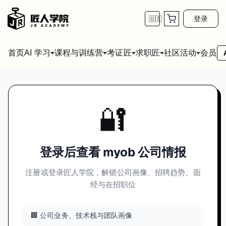
登录
🇺🇸
首页
会员
AI 学习
课程与训练营
考证匠
求职匠
社区活动
🔐
登录后查看 myob 公司情报
注册或登录匠人学院，解锁公司画像、招聘趋势、面
经与在招职位
🏢 公司业务、技术栈与团队画像