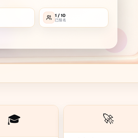
1
/
10
已报名
🚀
🎓