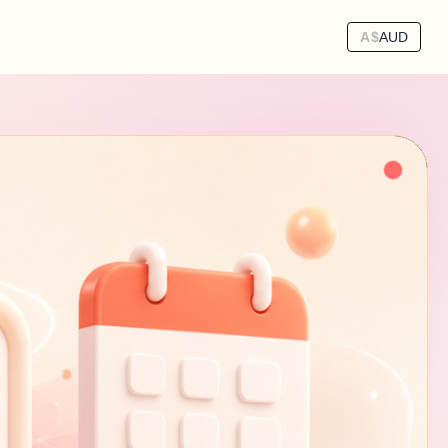
A$
AUD