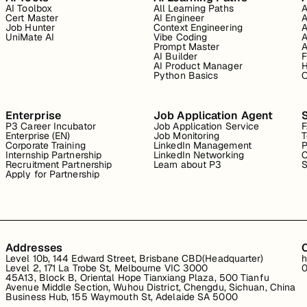
AI Toolbox
All Learning Paths
A
Cert Master
AI Engineer
A
Job Hunter
Context Engineering
A
UniMate AI
Vibe Coding
A
Prompt Master
A
AI Builder
F
AI Product Manager
H
Python Basics
O
Enterprise
Job Application Agent
P3 Career Incubator
Job Application Service
Enterprise (EN)
Job Monitoring
T
Corporate Training
LinkedIn Management
P
Internship Partnership
LinkedIn Networking
C
Recruitment Partnership
Learn about P3
S
Apply for Partnership
Addresses
Level 10b, 144 Edward Street, Brisbane CBD(Headquarter)
h
Level 2, 171 La Trobe St, Melbourne VIC 3000
0
45A13, Block B, Oriental Hope Tianxiang Plaza, 500 Tianfu
Avenue Middle Section, Wuhou District, Chengdu, Sichuan, China
Business Hub, 155 Waymouth St, Adelaide SA 5000