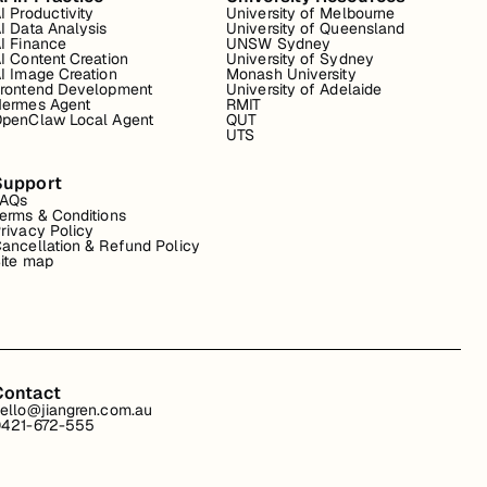
I Productivity
University of Melbourne
I Data Analysis
University of Queensland
I Finance
UNSW Sydney
I Content Creation
University of Sydney
I Image Creation
Monash University
rontend Development
University of Adelaide
ermes Agent
RMIT
penClaw Local Agent
QUT
UTS
Support
FAQs
erms & Conditions
rivacy Policy
ancellation & Refund Policy
ite map
Contact
ello@jiangren.com.au
421-672-555