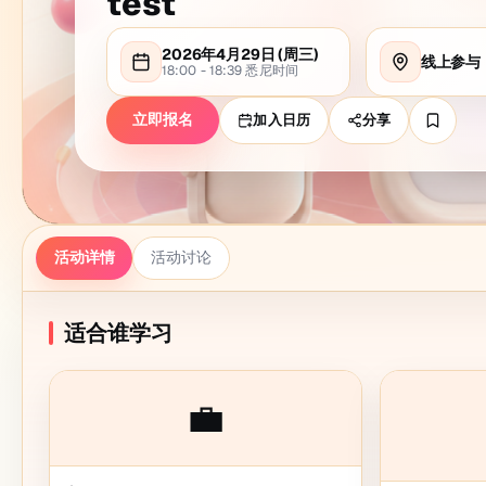
test
2026年4月29日
(周
三
)
线上参与
18:00 - 18:39
悉尼
时间
立即报名
加入日历
分享
活动详情
活动讨论
适合谁学习
💼