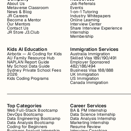
About Us
Job Referrals
Metaverse Classroom
Events
News & Blog
1-on-1 Tutoring
JR Careers
Industry Whitepapers
Become a Mentor
Online Learning
Our Mentors
Interview Center
Contact Us
Share Interview Experience
JR Store J3.Club
Internship
Membership
Kids AI Education
Immigration Services
Airbotix — AI Coding for Kids
Australia Immigration
AU Family Resource Hub
Skilled Visa 189/190/491
NAPLAN Report Guide
Employer Sponsored
My School Data Guide
482/186/494
Sydney Private School Fees
Business Visa 188/888
2026
UK Immigration
Kids Coding Programs
US Immigration
Canada Immigration
Top Categories
Career Services
Web Full-Stack Bootcamp
BA & PM Internship
DevOps Bootcamp
Data Science Internship
Data Engineering Bootcamp
Data Analysis Internship
Data Analysis Bootcamp
Marketing Internship
Coding for Beginners
Resume Review
Business Analyst Internship
Interview Coaching