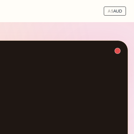
A$
AUD