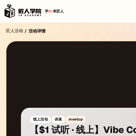
学
AI
来匠人
匠人活动
/
活动详情
线上活动
讲座
meetup
【$1 试听 · 线上】Vibe C