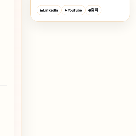
官网
LinkedIn
YouTube
in
▶
🌐