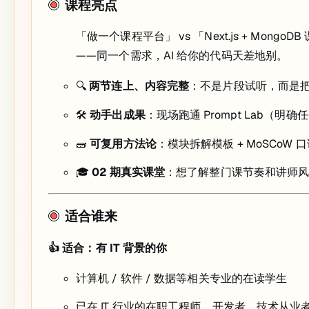
课程亮点
「做一个课程平台」 vs 「Next.js + Mo
——同一个需求，AI 给你的代码天差地别。
🔍
两节连上、内容完整
：不是片段试听，而是
🛠
动手出成果
：现场跑通 Prompt Lab（明确任
🧱
可复用方法论
：模块拆解模板 + MoSCoW
🎓
02 期真实课堂
：想了解整门课节奏和讲师
适合谁来
👍 适合：有 IT 背景的你
计算机 / 软件 / 数据等相关专业的在读学生
已在 IT 行业的在职工程师、开发者、技术从业