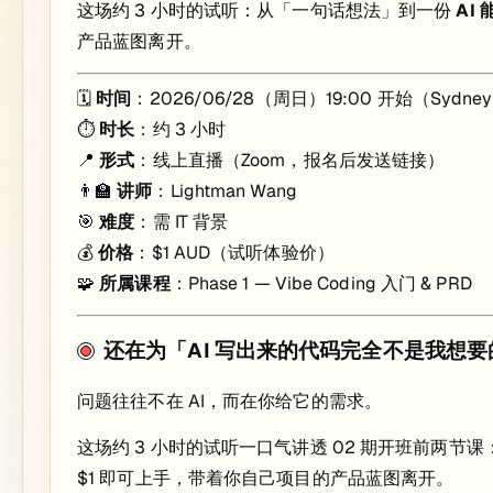
这场约 3 小时的试听：从「一句话想法」到一份
AI
产品蓝图离开。
🗓
时间
：2026/06/28（周日）19:00 开始（Sydne
⏱
时长
：约 3 小时
📍
形式
：线上直播（Zoom，报名后发送链接）
👨‍🏫
讲师
：Lightman Wang
🎯
难度
：需 IT 背景
💰
价格
：$1 AUD（试听体验价）
🧩
所属课程
：Phase 1 — Vibe Coding 入门 & PRD
还在为「AI 写出来的代码完全不是我想
问题往往不在 AI，而在你给它的需求。
这场约 3 小时的试听一口气讲透 02 期开班前两节
$1 即可上手，带着你自己项目的产品蓝图离开。