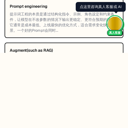
Prompt engineering
提示词工程的本质是通过结构化指令、示例、角色设定和约束条
件，让模型在不改参数的情况下输出更稳定、更符合预期的结果。
它通常是成本最低、上线最快的优化方式，适合需求变化快的场
景。一个好的Prompt会同时...
真人客服
Augment(such as RAG)
增强的核心思路是让模型在生成时“带着外部知识”，例如通过RAG
先检索企业文档、知识库或数据库，再把相关内容注入上下文中生
成答案。这样可以显著提升事实准确率与可追溯性，尤其适合需要
引用最新资料或私有资料...
Fine-tuning
微调是通过训练数据让模型参数在特定任务上更“内化”你的表达风
格、输出格式或领域能力，适合对稳定性和一致性要求很高的场
景。相比Prompt和RAG，微调成本更高，周期更长，但一旦训练
得当，推理时可能更省...