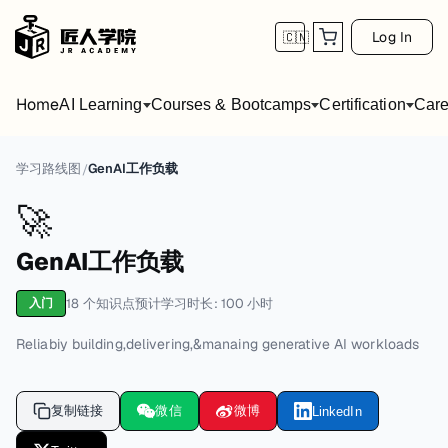
Log In
🇨🇳
Home
AI Learning
Courses & Bootcamps
Certification
Care
学习路线图
GenAI工作负载
/
🚀
GenAI工作负载
18
个知识点
预计学习时长:
100
小时
入门
Reliabiy building,delivering,&manaing generative AI workloads
复制链接
微信
微博
LinkedIn