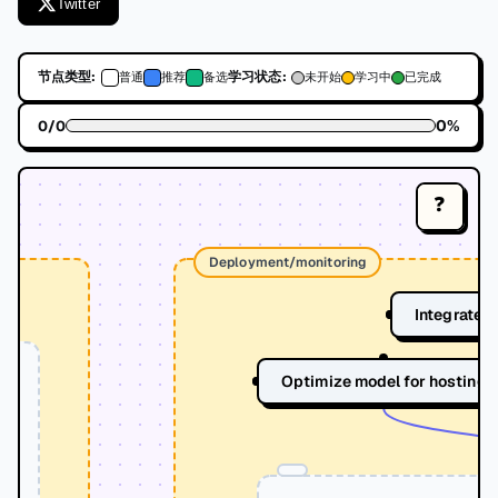
Twitter
节点类型:
学习状态:
普通
推荐
备选
未开始
学习中
已完成
0
%
0
/
0
❓
Deployment/monitoring
Integrate 
Optimize model for hosting