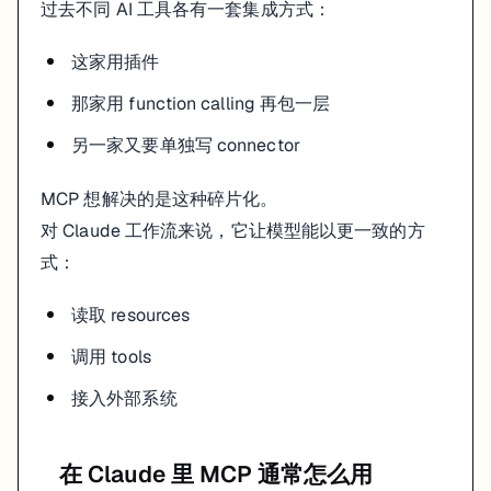
过去不同 AI 工具各有一套集成方式：
MCP 越强，越需要边界清楚。
实际使用里更稳的做法是：
这家用插件
只开放必要工具
那家用 function calling 再包一层
权限尽量最小化
密钥走环境变量
另一家又要单独写 connector
先在受控环境测试，再给生产权限
Related pages
MCP 想解决的是这种碎片化。
对 Claude 工作流来说，它让模型能以更一致的方
Claude Coding
式：
Context7 MCP
Claude overview
读取 resources
调用 tools
接入外部系统
在 Claude 里 MCP 通常怎么用