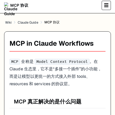
读取 resources
MCP 协议
☰
调用 tools
接入外部系统
在 Claude 里 MCP 通常怎么用
MCP 协议
Wiki
Claude Guide
它最有价值的场景通常不是“多接一个玩具工具”，而是把 Claude 放进真实 
读设计稿
MCP in Claude Workflows
查知识库
连团队工具
调开发工具或内部服务
全称是
。在
MCP
Model Context Protocol
这时它带来的不是炫技，而是上下文和执行能力的统一入口。
Claude 生态里，它不是“多接一个插件”的小功能，
配置时最容易出错的地方
而是让模型以更统一的方式接入外部 tools、
resources 和 services 的协议层。
把所有能接的服务都接上，权限面过大
密钥写死在配置文件里
不同客户端各写一份配置，最后完全不一致
MCP 真正解决的是什么问题
没区分哪些工具能读、哪些工具能写、哪些工具能执行动作
一个更稳的原则