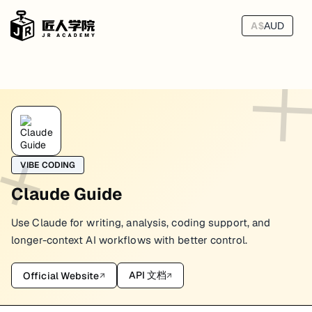
A$
AUD
MCP in Claude Workflows
全称是
。在 Claude 生态里，它不是“
MCP
Model Context Protocol
VIBE CODING
MCP 真正解决的是什么问题
Claude Guide
过去不同 AI 工具各有一套集成方式：
Use Claude for writing, analysis, coding support, and
这家用插件
那家用 function calling 再包一层
longer-context AI workflows with better control.
另一家又要单独写 connector
MCP 想解决的是这种碎片化。
API 文档
Official Website
↗
↗
对 Claude 工作流来说，它让模型能以更一致的方式：