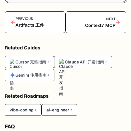
PREVIOUS
NEXT
←
→
Artifacts 工件
Context7 MCP
Related Guides
Cursor 完整指南
Claude API 开发指南
→
→
Gemini 使用指南
→
Related Roadmaps
vibe-coding
ai-engineer
→
→
FAQ