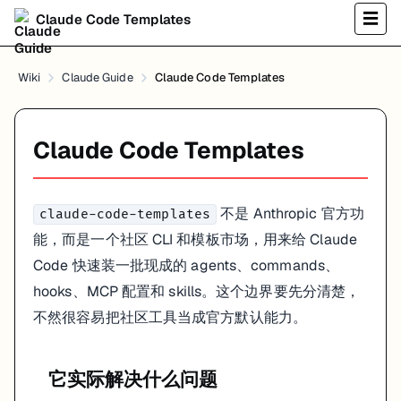
☰
Claude Code Templates
你想快速试一套现成工作流
团队里还没沉淀自己的
目录结构
.claude/
你更关心起步速度，而不是自己手工配置每个组件
Wiki
Claude Guide
Claude Code Templates
什么时候别太依赖它
你需要极强的安全可控性
Claude Code Templates
团队已经有稳定内部模板
你不想把第三方模板直接带进生产仓库
更现实的做法通常是：先拿来参考，再把真正要保留的东西收敛成自己
不是 Anthropic 官方功
claude-code-templates
和官方 Claude Code 的关系
能，而是一个社区 CLI 和模板市场，用来给 Claude
Code 快速装一批现成的 agents、commands、
Anthropic 官方文档当前已经把 Claude Code 的几块核心能力单独讲
hooks、MCP 配置和 skills。这个边界要先分清楚，
sub-agents
不然很容易把社区工具当成官方默认能力。
hooks
MCP
skills
它实际解决什么问题
的价值，本质上是替这些能力提供一个第三
claude-code-templates