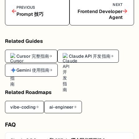
NEXT
PREVIOUS
←
→
Frontend Developer
Prompt 技巧
Agent
Related Guides
Cursor 完整指南
Claude API 开发指南
→
→
Gemini 使用指南
→
Related Roadmaps
vibe-coding
ai-engineer
→
→
FAQ