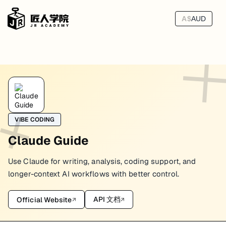
A$
AUD
Claude Code Templates
不是 Anthropic 官方功能，而是一个社区 
claude-code-templates
VIBE CODING
它实际解决什么问题
Claude Guide
如果你已经在用 Claude Code，但不想每个项目都从零搭配 sub-a
Use Claude for writing, analysis, coding support, and
模板化安装 agents
模板化安装 commands
longer-context AI workflows with better control.
模板化安装 hooks
模板化安装 MCP 集成
API 文档
Official Website
↗
↗
管理 Claude Code 相关配置
什么时候它有价值