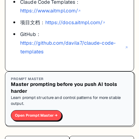
Claude Code Templates：
https://www.aitmpl.com/
↗
项目文档：
https://docs.aitmpl.com/
↗
GitHub：
https://github.com/davila7/claude-code-
↗
templates
PROMPT MASTER
Master prompting before you push AI tools
harder
Learn prompt structure and control patterns for more stable
output.
Open Prompt Master →