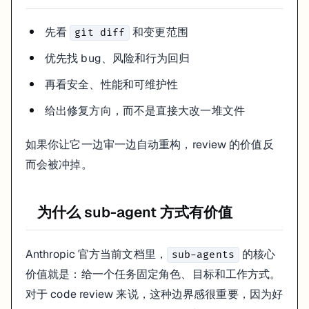
优先找 bug、风险和行为回归
再看安全、性能和可维护性
给出修复方向，而不是直接大改一堆文件
先看
和变更范围
git diff
如果你让它一边审一边自动重构，review 的价值反而会被冲掉。
优先找 bug、风险和行为回归
为什么 sub-agent 方式有价值
再看安全、性能和可维护性
给出修复方向，而不是直接大改一堆文件
Anthropic 官方当前文档里，
的核心价值就是：给一个任务
sub-agents
对于 code review 来说，这种边界感很重要，因为好的 review 不是
如果你让它一边审一边自动重构，review 的价值反
一个更稳的使用方法
而会被冲掉。
先把任务说清楚：
为什么 sub-agent 方式有价值
review 哪些变更
优先看什么
只要 findings，还是要修复建议
Anthropic 官方当前文档里，
的核心
sub-agents
例如：
价值就是：给一个任务固定角色、目标和工作方式。
Review my recent changes.

对于 code review 来说，这种边界感很重要，因为好
Prioritize bugs, security issues, and behavioral regress