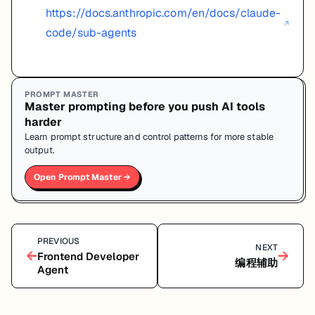
https://docs.anthropic.com/en/docs/claude-
↗
code/sub-agents
PROMPT MASTER
Master prompting before you push AI tools
harder
Learn prompt structure and control patterns for more stable
output.
Open Prompt Master →
PREVIOUS
NEXT
←
→
Frontend Developer
编程辅助
Agent