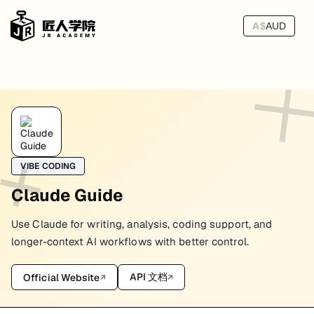
A$
AUD
Code Reviewer Agent（Claude Code）
VIBE CODING
Claude Guide
Use Claude for writing, analysis, coding support, and
longer-context AI workflows with better control.
API 文档
Official Website
↗
↗