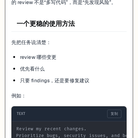
的 review 不是“多写代码”，而是“先发现风险”。
这类 agent 最容易做错什么
一个更稳的使用方法
一上来就给风格建议，忽略真实 bug
没看变更边界，评论太散
把“我个人更喜欢”写成“必须改”
先把任务说清楚：
所以真正好的 code-review agent，重点应该始终是风险，不是口味。
review 哪些变更
参考链接
优先看什么
Claude Code sub-agents：
https://docs.anthropic.com/en/doc
只要 findings，还是要修复建议
例如：
TEXT
复制