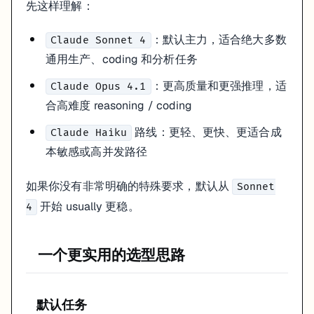
先这样理解：
上下文怎么理解更稳
：默认主力，适合绝大多数
Claude 模型经常会被拿来讨论大上下文，但大上下文不等于你应该
Claude Sonnet 4
通用生产、coding 和分析任务
更稳的做法通常是：
：更高质量和更强推理，适
Claude Opus 4.1
能拆就拆
能检索就检索
合高难度 reasoning / coding
真正需要长上下文时再整段送入
路线：更轻、更快、更适合成
Claude Haiku
API model ID 不要手写猜
本敏感或高并发路径
Anthropic 的 API model ID 会带日期版本。实际接 API 时
如果你没有非常明确的特殊要求，默认从
Sonnet
Related pages
开始 usually 更稳。
4
Claude Pricing
Claude Coding
一个更实用的选型思路
Claude overview
默认任务