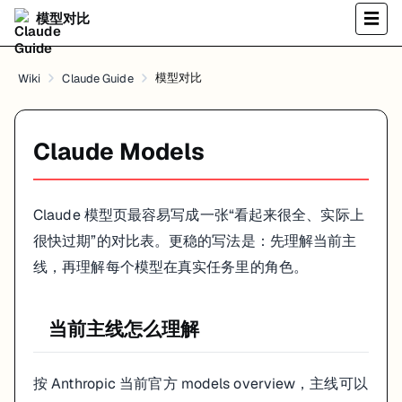
模型对比
☰
默认任务
写作、分析、一般 coding、tool-assisted workflow，先看
Sonnet 4
模型对比
Wiki
Claude Guide
高难度任务
复杂 reasoning、关键代码审查、高质量要求更高的任务，再看
Opus 4
Claude Models
批量和成本敏感任务
分类、抽取、预处理、简单回复、较高并发的请求，优先评估 Haiku 路
Claude 模型页最容易写成一张“看起来很全、实际上
不要把“最强模型”当默认答案
很快过期”的对比表。更稳的写法是：先理解当前主
线，再理解每个模型在真实任务里的角色。
很多团队一开始就想给所有流程都上最高档，结果成本先失控。真实项
主链路用
Sonnet 4
当前主线怎么理解
关键节点再升级到
Opus 4.1
简单批量任务交给 Haiku
这比“全流程最贵模型”更工程化。
按 Anthropic 当前官方 models overview，主线可以