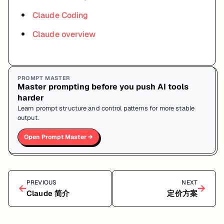
Claude Coding
Claude overview
PROMPT MASTER
Master prompting before you push AI tools
harder
Learn prompt structure and control patterns for more stable
output.
Open Prompt Master →
PREVIOUS
NEXT
←
→
Claude 简介
定价方案