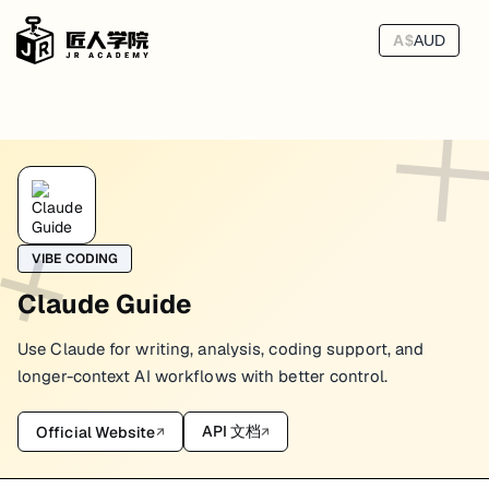
A$
AUD
Claude Models
Claude 模型页最容易写成一张“看起来很全、实际上很快过期”的对
VIBE CODING
当前主线怎么理解
Claude Guide
按 Anthropic 当前官方 models overview，主线可以先这样理解：
Use Claude for writing, analysis, coding support, and
：默认主力，适合绝大多数通用生产、coding
Claude Sonnet 4
：更高质量和更强推理，适合高难度 reasoning /
Claude Opus 4.1
longer-context AI workflows with better control.
路线：更轻、更快、更适合成本敏感或高并发路
Claude Haiku
如果你没有非常明确的特殊要求，默认从
开始 usually 更稳
API 文档
Official Website
Sonnet 4
↗
↗
一个更实用的选型思路