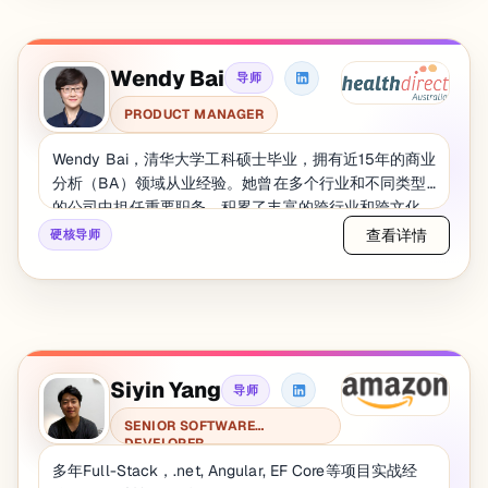
Wendy Bai
导师
PRODUCT MANAGER
Wendy Bai，清华大学工科硕士毕业，拥有近15年的商业
分析（BA）领域从业经验。她曾在多个行业和不同类型
的公司中担任重要职务，积累了丰富的跨行业和跨文化
工作经验。Wendy凭借出色的业务洞察力和解决问题的
查看详情
硬核导师
能力，在澳洲连续四年荣获雇主“最有价值员工奖”，展现
了她卓越的专业能力和团队贡献。作为一位经验丰富的
商业分析专家，她不仅擅长需求分析、流程优化和解决
复杂的业务问题，还在实际项目管理中展现了强大的执
行力和影响力。Wendy希望通过匠人学院的平台，与学
员分享她在BA职场中的实操经验和方法，帮助学员快速
Siyin Yang
导师
适应商业环境，掌握在复杂业务场景中提供解决方案的
技能。她的教学风格注重实践与理论的结合，通过真实
SENIOR SOFTWARE
DEVELOPER
案例的讲解和深入浅出的分析，带领学员全面理解商业
分析的核心价值，为他们在职场中创造更大的发展机会
多年Full-Stack，.net, Angular, EF Core等项目实战经