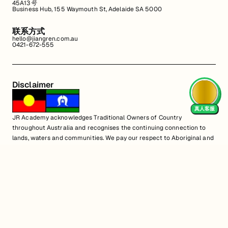
45A13号
Business Hub, 155 Waymouth St, Adelaide SA 5000
联系方式
hello@jiangren.com.au
0421-672-555
Disclaimer
真人客服
JR Academy acknowledges Traditional Owners of Country
throughout Australia and recognises the continuing connection to
lands, waters and communities. We pay our respect to Aboriginal and
Torres Strait Islander cultures; and to Elders past and present.
Aboriginal and Torres Strait Islander peoples should be aware that
this website may contain images or names of people who have since
passed away.
匠人学院网站上的所有内容，包括课程材料、徽标和匠人学院网站上提供的