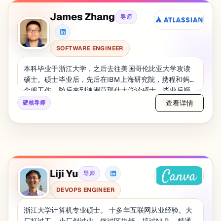
James Zhang
导师
SOFTWARE ENGINEER
本科毕业于浙江大学，之后去往美国哥伦比亚大学攻读
硕士。硕士毕业后，先后在IBM上海研究院，携程和蚂蚁
金服工作。随后来到澳洲莫那什大学读硕士，毕业后顺
利拿到绿卡。在许多家不同规模、不同行业的公司做过
查看详情
硬核导师
开发工作，有着丰富的面试经历，拿到过很多的Offer，
诸如Canva、Macquarie Group等，对于选Offer、谈薪
资也有一定的经验。目前在悉尼Atlassian工作，从事后
端java开发，致力于构建高效、可扩展的企业级解决方
案。他在微服务架构、数据处理及云计算方面拥有丰富
的经验，擅长使用 Java、Kotlin、Spring Framework ，
Liji Yu
导师
在加入 Atlassian 之前，James 曾在 Booktopia 担任
Java 开发工程师，负责电商平台的开发与优化，主导了
DEVOPS ENGINEER
多线程定价引擎的重构。他还在 GloBird Energy 和
Savagebull 担任 Web 开发工程师，积累了丰富的前端
浙江大学计算机专业硕士。 十多年互联网从业经验。大
和后端开发经验，擅长基于 React、Node.js、MySQL
厂打过工，小厂创过业。做过区块链，搞过NLP。 精通