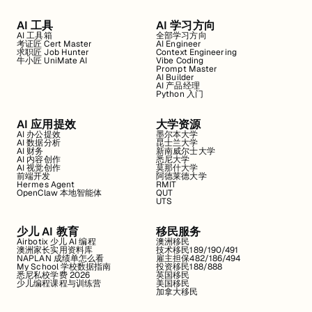
AI 工具
AI 学习方向
AI 工具箱
全部学习方向
考证匠 Cert Master
AI Engineer
求职匠 Job Hunter
Context Engineering
牛小匠 UniMate AI
Vibe Coding
Prompt Master
AI Builder
AI 产品经理
Python 入门
AI 应用提效
大学资源
AI 办公提效
墨尔本大学
AI 数据分析
昆士兰大学
AI 财务
新南威尔士大学
AI 内容创作
悉尼大学
AI 视觉创作
莫那什大学
前端开发
阿德莱德大学
Hermes Agent
RMIT
OpenClaw 本地智能体
QUT
UTS
少儿 AI 教育
移民服务
Airbotix 少儿 AI 编程
澳洲移民
澳洲家长实用资料库
技术移民189/190/491
NAPLAN 成绩单怎么看
雇主担保482/186/494
My School 学校数据指南
投资移民188/888
悉尼私校学费 2026
英国移民
少儿编程课程与训练营
美国移民
加拿大移民