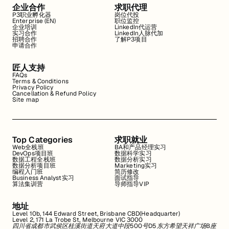
企业合作
求职代理
P3职业孵化器
岗位代投
Enterprise (EN)
职位监控
企业培训
LinkedIn代运营
实习合作
LinkedIn人脉代加
招聘合作
了解P3项目
申请合作
匠人支持
FAQs
Terms & Conditions
Privacy Policy
Cancellation & Refund Policy
Site map
Top Categories
求职就业
Web全栈班
BA和产品经理实习
DevOps项目班
数据科学实习
数据工程全栈班
数据分析实习
数据分析项目班
Marketing实习
编程入门班
简历修改
Business Analyst实习
面试指导
算法集训营
导师指导VIP
地址
Level 10b, 144 Edward Street, Brisbane CBD(Headquarter)
Level 2, 171 La Trobe St, Melbourne VIC 3000
四川省成都市武侯区桂溪街道天府大道中段500号D5东方希望天祥广场B座