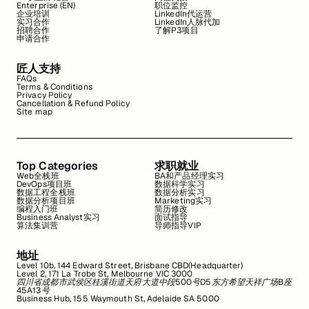
Enterprise (EN)
职位监控
企业培训
LinkedIn代运营
实习合作
LinkedIn人脉代加
招聘合作
了解P3项目
申请合作
匠人支持
FAQs
Terms & Conditions
Privacy Policy
Cancellation & Refund Policy
Site map
Top Categories
求职就业
Web全栈班
BA和产品经理实习
DevOps项目班
数据科学实习
数据工程全栈班
数据分析实习
数据分析项目班
Marketing实习
编程入门班
简历修改
Business Analyst实习
面试指导
算法集训营
导师指导VIP
地址
Level 10b, 144 Edward Street, Brisbane CBD(Headquarter)
Level 2, 171 La Trobe St, Melbourne VIC 3000
四川省成都市武侯区桂溪街道天府大道中段500号D5东方希望天祥广场B座
45A13号
Business Hub, 155 Waymouth St, Adelaide SA 5000