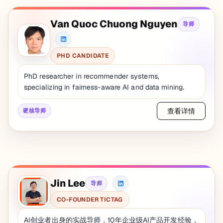
Van Quoc Chuong Nguyen
导师
PHD CANDIDATE
PhD researcher in recommender systems,
specializing in fairness-aware AI and data mining.
查看详情
硬核导师
Jin Lee
导师
CO-FOUNDER TICTAG
AI创业者出身的实战导师，10年企业级AI产品开发经验，