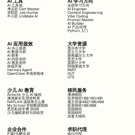
AI 工具
AI 学习方向
AI 工具箱
全部学习方向
考证匠 Cert Master
AI Engineer
求职匠 Job Hunter
Context Engineering
牛小匠 UniMate AI
Vibe Coding
Prompt Master
AI Builder
AI 产品经理
Python 入门
AI 应用提效
大学资源
AI 办公提效
墨尔本大学
AI 数据分析
昆士兰大学
AI 财务
新南威尔士大学
AI 内容创作
悉尼大学
AI 视觉创作
莫那什大学
前端开发
阿德莱德大学
Hermes Agent
RMIT
OpenClaw 本地智能体
QUT
UTS
少儿 AI 教育
移民服务
Airbotix 少儿 AI 编程
澳洲移民
澳洲家长实用资料库
技术移民189/190/491
NAPLAN 成绩单怎么看
雇主担保482/186/494
My School 学校数据指南
投资移民188/888
悉尼私校学费 2026
英国移民
少儿编程课程与训练营
美国移民
加拿大移民
企业合作
求职代理
P3职业孵化器
岗位代投