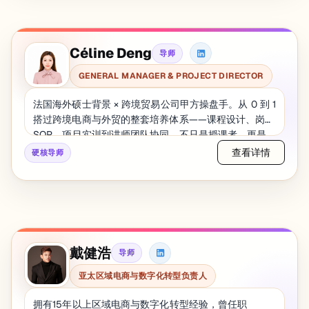
Céline Deng
导师
GENERAL MANAGER & PROJECT DIRECTOR
法国海外硕士背景 × 跨境贸易公司甲方操盘手。从 0 到 1
搭过跨境电商与外贸的整套培养体系——课程设计、岗位
SOP、项目实训到讲师团队协同，不只是授课者，更是
体系的主导者。 🎓 法国巴黎国际商业拓展学院 🏢 甲方
查看详情
硬核导师
操盘：成都某跨境国际贸易公司 总经理 🏢 实业履历：四
川省供销融资租赁集团 · 花旗银行 贵宾理财专员 🌏 职教
出海：参与国内人才培养体系向东南亚市场输出与本地
化落地 🛒 平台实战：Amazon · eBay · Shopify · 阿里国
际站 运营全流程 跨境电商与外贸项目负责人兼讲师，专
注课程体系设计、岗位SOP搭建、项目实训与职教出海
戴健浩
导师
落地。
亚太区域电商与数字化转型负责人
拥有15年以上区域电商与数字化转型经验，曾任职