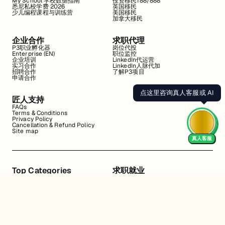
My School 学校数据指南
投资移民188/888
悉尼私校学费 2026
英国移民
少儿编程课程与训练营
美国移民
加拿大移民
企业合作
求职代理
P3职业孵化器
岗位代投
Enterprise (EN)
职位监控
企业培训
LinkedIn代运营
实习合作
LinkedIn人脉代加
招聘合作
了解P3项目
申请合作
点这里咨询真人客服或 AI
匠人支持
FAQs
Terms & Conditions
Privacy Policy
Cancellation & Refund Policy
Site map
真人客服
Top Categories
求职就业
Web全栈班
BA和产品经理实习
DevOps项目班
数据科学实习
数据工程全栈班
数据分析实习
数据分析项目班
Marketing实习
编程入门班
简历修改
Business Analyst实习
面试指导
算法集训营
导师指导VIP