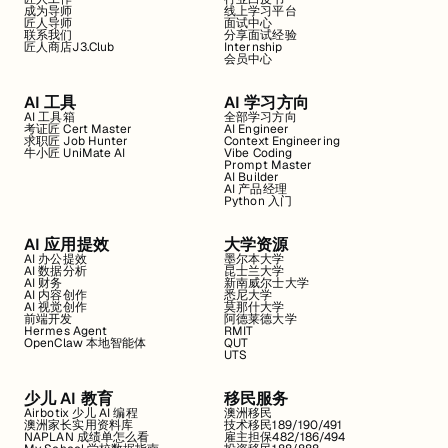
成为导师
线上学习平台
匠人导师
面试中心
联系我们
分享面试经验
匠人商店J3.Club
Internship
会员中心
AI 工具
AI 学习方向
AI 工具箱
全部学习方向
考证匠 Cert Master
AI Engineer
求职匠 Job Hunter
Context Engineering
牛小匠 UniMate AI
Vibe Coding
Prompt Master
AI Builder
AI 产品经理
Python 入门
AI 应用提效
大学资源
AI 办公提效
墨尔本大学
AI 数据分析
昆士兰大学
AI 财务
新南威尔士大学
AI 内容创作
悉尼大学
AI 视觉创作
莫那什大学
前端开发
阿德莱德大学
Hermes Agent
RMIT
OpenClaw 本地智能体
QUT
UTS
少儿 AI 教育
移民服务
Airbotix 少儿 AI 编程
澳洲移民
澳洲家长实用资料库
技术移民189/190/491
NAPLAN 成绩单怎么看
雇主担保482/186/494