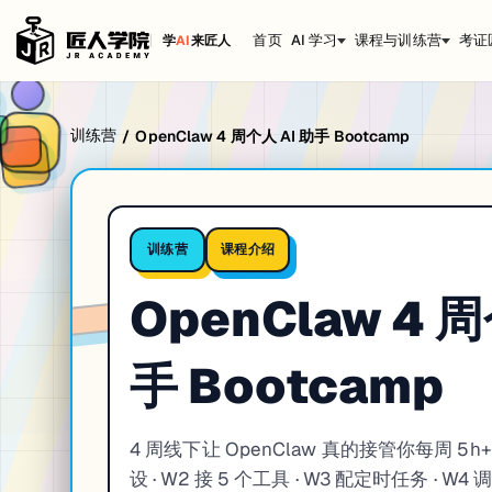
首页
AI 学习
课程与训练营
考证
学
AI
来匠人
训练营
/
OpenClaw 4 周个人 AI 助手 Bootcamp
课程介绍
训练营
OpenClaw 4 周
手 Bootcamp
4 周线下让 OpenClaw 真的接管你每周 5h
设 · W2 接 5 个工具 · W3 配定时任务 · W