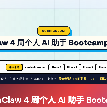
CURRICULUM
aw 4 周个人 AI 助手 Bootc
课程总览
curriculum-exec
Phase 1
Phase 2
Phase 3
Phase