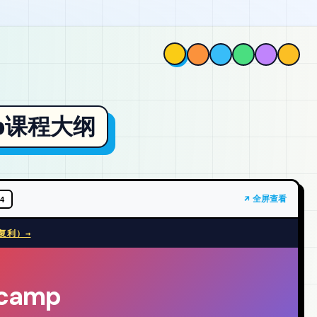
amp课程大纲
↗ 全屏查看
 4