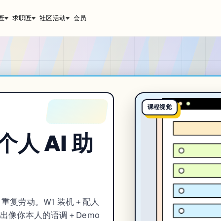
匠
求职匠
社区活动
会员
课程视觉
个人 AI 助
+ 重复劳动。W1 装机 + 配人
4 调出像你本人的语调 + Demo