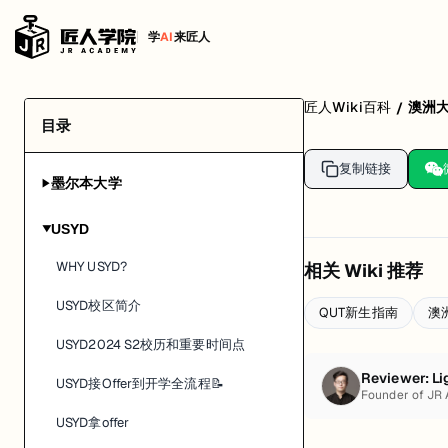
学
AI
来匠人
匠人Wiki百科
澳洲
/
目录
复制链接
墨尔本大学
▶
USYD
▶
WHY USYD?
相关 Wiki 推荐
USYD校区简介
QUT新生指南
澳
USYD2024 S2校历和重要时间点
Reviewer:
Li
USYD接Offer到开学全流程📝
Founder of JR
USYD拿offer