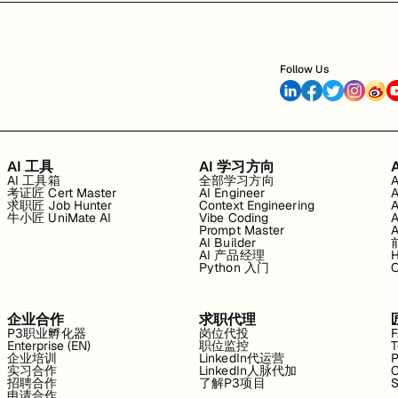
Follow Us
AI 工具
AI 学习方向
AI 工具箱
全部学习方向
考证匠 Cert Master
AI Engineer
求职匠 Job Hunter
Context Engineering
牛小匠 UniMate AI
Vibe Coding
Prompt Master
AI Builder
AI 产品经理
H
Python 入门
企业合作
求职代理
P3职业孵化器
岗位代投
Enterprise (EN)
职位监控
T
企业培训
LinkedIn代运营
P
实习合作
LinkedIn人脉代加
C
招聘合作
了解P3项目
S
申请合作