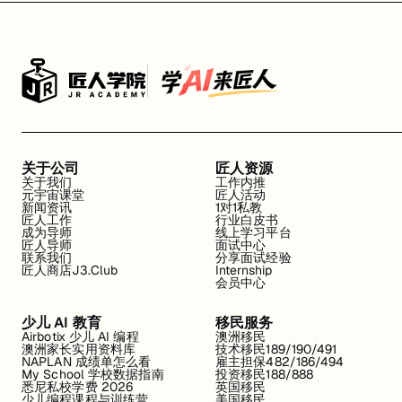
USYD通用学习网站汇总
USYD住宿指南
USYD出行指南
USYD美食指南
关于公司
匠人资源
USYD购物指南
关于我们
工作内推
元宇宙课堂
匠人活动
USYD超市介绍
新闻资讯
1对1私教
匠人工作
行业白皮书
成为导师
线上学习平台
USYD校内活动
匠人导师
面试中心
联系我们
分享面试经验
匠人商店J3.Club
Internship
USYD社团活动
会员中心
少儿 AI 教育
移民服务
Airbotix 少儿 AI 编程
澳洲移民
澳洲家长实用资料库
技术移民189/190/491
NAPLAN 成绩单怎么看
雇主担保482/186/494
My School 学校数据指南
投资移民188/888
悉尼私校学费 2026
英国移民
少儿编程课程与训练营
美国移民