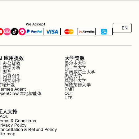
We Accept
EN
AI 应用提效
大学资源
AI 办公提效
墨尔本大学
AI 数据分析
昆士兰大学
AI 财务
新南威尔士大学
AI 内容创作
悉尼大学
AI 视觉创作
莫那什大学
前端开发
阿德莱德大学
ermes Agent
RMIT
OpenClaw 本地智能体
QUT
UTS
匠人支持
FAQs
erms & Conditions
rivacy Policy
ancellation & Refund Policy
ite map