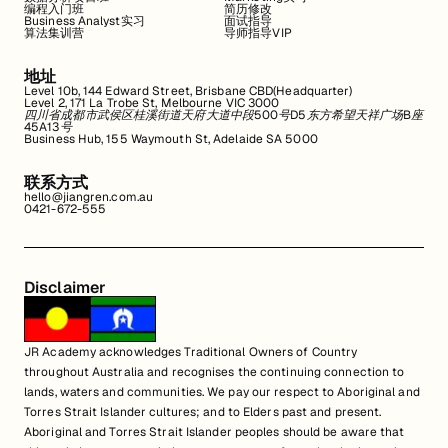
编程入门班
简历修改
Business Analyst实习
面试指导
算法集训营
导师指导VIP
地址
Level 10b, 144 Edward Street, Brisbane CBD(Headquarter)
Level 2, 171 La Trobe St, Melbourne VIC 3000
四川省成都市武侯区桂溪街道天府大道中段500号D5东方希望天祥广场B座
45A13号
Business Hub, 155 Waymouth St, Adelaide SA 5000
联系方式
hello@jiangren.com.au
0421-672-555
Disclaimer
JR Academy acknowledges Traditional Owners of Country
throughout Australia and recognises the continuing connection to
lands, waters and communities. We pay our respect to Aboriginal and
Torres Strait Islander cultures; and to Elders past and present.
Aboriginal and Torres Strait Islander peoples should be aware that