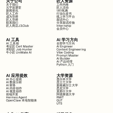
关于公司
匠人资源
关于我们
工作内推
元宇宙课堂
匠人活动
新闻资讯
1对1私教
匠人工作
行业白皮书
成为导师
线上学习平台
匠人导师
面试中心
联系我们
分享面试经验
匠人商店J3.Club
Internship
会员中心
AI 工具
AI 学习方向
AI 工具箱
全部学习方向
考证匠 Cert Master
AI Engineer
求职匠 Job Hunter
Context Engineering
牛小匠 UniMate AI
Vibe Coding
Prompt Master
AI Builder
AI 产品经理
Python 入门
AI 应用提效
大学资源
AI 办公提效
墨尔本大学
AI 数据分析
昆士兰大学
AI 财务
新南威尔士大学
AI 内容创作
悉尼大学
AI 视觉创作
莫那什大学
前端开发
阿德莱德大学
Hermes Agent
RMIT
OpenClaw 本地智能体
QUT
UTS