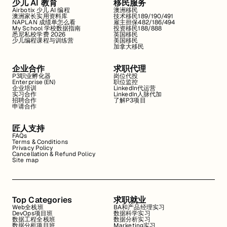
少儿 AI 教育
移民服务
Airbotix 少儿 AI 编程
澳洲移民
澳洲家长实用资料库
技术移民189/190/491
NAPLAN 成绩单怎么看
雇主担保482/186/494
My School 学校数据指南
投资移民188/888
悉尼私校学费 2026
英国移民
少儿编程课程与训练营
美国移民
加拿大移民
企业合作
求职代理
P3职业孵化器
岗位代投
Enterprise (EN)
职位监控
企业培训
LinkedIn代运营
实习合作
LinkedIn人脉代加
招聘合作
了解P3项目
申请合作
匠人支持
FAQs
Terms & Conditions
Privacy Policy
Cancellation & Refund Policy
Site map
Top Categories
求职就业
Web全栈班
BA和产品经理实习
DevOps项目班
数据科学实习
数据工程全栈班
数据分析实习
数据分析项目班
Marketing实习