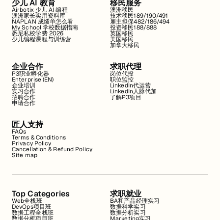
少儿 AI 教育
移民服务
Airbotix 少儿 AI 编程
澳洲移民
澳洲家长实用资料库
技术移民189/190/491
NAPLAN 成绩单怎么看
雇主担保482/186/494
My School 学校数据指南
投资移民188/888
悉尼私校学费 2026
英国移民
少儿编程课程与训练营
美国移民
加拿大移民
企业合作
求职代理
P3职业孵化器
岗位代投
Enterprise (EN)
职位监控
企业培训
LinkedIn代运营
实习合作
LinkedIn人脉代加
招聘合作
了解P3项目
申请合作
匠人支持
FAQs
Terms & Conditions
Privacy Policy
Cancellation & Refund Policy
Site map
Top Categories
求职就业
Web全栈班
BA和产品经理实习
DevOps项目班
数据科学实习
数据工程全栈班
数据分析实习
数据分析项目班
Marketing实习