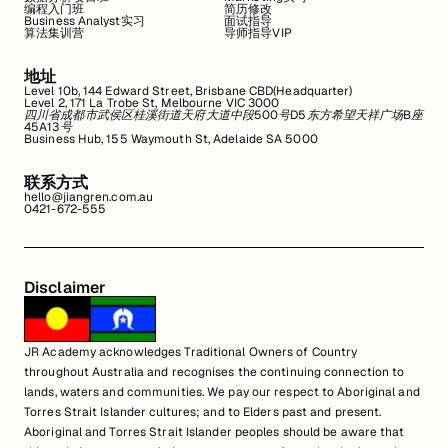
编程入门班
简历修改
Business Analyst实习
面试指导
算法集训营
导师指导VIP
地址
Level 10b, 144 Edward Street, Brisbane CBD(Headquarter)
Level 2, 171 La Trobe St, Melbourne VIC 3000
四川省成都市武侯区桂溪街道天府大道中段500号D5东方希望天祥广场B座
45A13号
Business Hub, 155 Waymouth St, Adelaide SA 5000
联系方式
hello@jiangren.com.au
0421-672-555
Disclaimer
JR Academy acknowledges Traditional Owners of Country
throughout Australia and recognises the continuing connection to
lands, waters and communities. We pay our respect to Aboriginal and
Torres Strait Islander cultures; and to Elders past and present.
Aboriginal and Torres Strait Islander peoples should be aware that