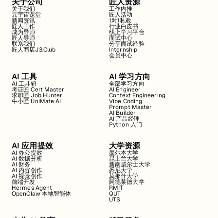
关于公司
匠人资源
关于我们
工作内推
元宇宙课堂
匠人活动
新闻资讯
1对1私教
匠人工作
行业白皮书
成为导师
线上学习平台
匠人导师
面试中心
联系我们
分享面试经验
匠人商店J3.Club
Internship
会员中心
AI 工具
AI 学习方向
AI 工具箱
全部学习方向
考证匠 Cert Master
AI Engineer
求职匠 Job Hunter
Context Engineering
牛小匠 UniMate AI
Vibe Coding
Prompt Master
AI Builder
AI 产品经理
Python 入门
AI 应用提效
大学资源
AI 办公提效
墨尔本大学
AI 数据分析
昆士兰大学
AI 财务
新南威尔士大学
AI 内容创作
悉尼大学
AI 视觉创作
莫那什大学
前端开发
阿德莱德大学
Hermes Agent
RMIT
OpenClaw 本地智能体
QUT
UTS