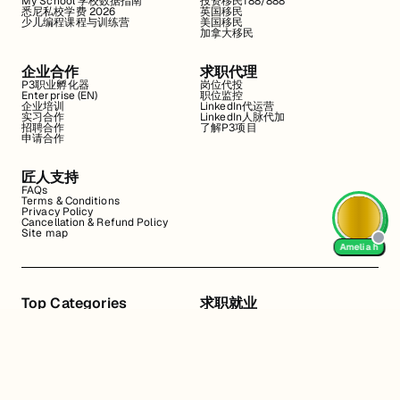
My School 学校数据指南
投资移民188/888
悉尼私校学费 2026
英国移民
少儿编程课程与训练营
美国移民
加拿大移民
企业合作
求职代理
P3职业孵化器
岗位代投
Enterprise (EN)
职位监控
企业培训
LinkedIn代运营
实习合作
LinkedIn人脉代加
招聘合作
了解P3项目
申请合作
匠人支持
FAQs
Terms & Conditions
Privacy Policy
Cancellation & Refund Policy
Site map
Amelia h
Top Categories
求职就业
Web全栈班
BA和产品经理实习
DevOps项目班
数据科学实习
数据工程全栈班
数据分析实习
数据分析项目班
Marketing实习
编程入门班
简历修改
Business Analyst实习
面试指导
算法集训营
导师指导VIP