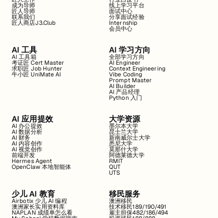
成为导师
线上学习平台
匠人导师
面试中心
联系我们
分享面试经验
匠人商店J3.Club
Internship
会员中心
AI 工具
AI 学习方向
AI 工具箱
全部学习方向
考证匠 Cert Master
AI Engineer
求职匠 Job Hunter
Context Engineering
牛小匠 UniMate AI
Vibe Coding
Prompt Master
AI Builder
AI 产品经理
Python 入门
AI 应用提效
大学资源
AI 办公提效
墨尔本大学
AI 数据分析
昆士兰大学
AI 财务
新南威尔士大学
AI 内容创作
悉尼大学
AI 视觉创作
莫那什大学
前端开发
阿德莱德大学
Hermes Agent
RMIT
OpenClaw 本地智能体
QUT
UTS
少儿 AI 教育
移民服务
Airbotix 少儿 AI 编程
澳洲移民
澳洲家长实用资料库
技术移民189/190/491
NAPLAN 成绩单怎么看
雇主担保482/186/494